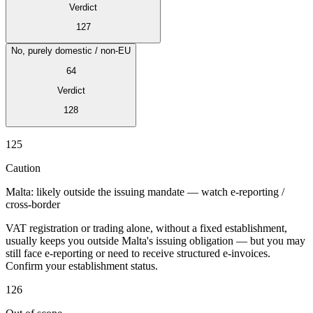
Verdict
127
No, purely domestic / non-EU
64
Verdict
128
Expert Tax Series
Indirekte Steuern im elektronischen Geschäftsverkehr
VAT in der
125
Golfregion
Aufbau eines Kontrollrahmens für indirekte
Steuern
Kohlenstoffsteuern und Umweltabgaben
Caution
Malta: likely outside the issuing mandate — watch e-reporting /
cross-border
VAT registration or trading alone, without a fixed establishment,
usually keeps you outside Malta's issuing obligation — but you may
still face e-reporting or need to receive structured e-invoices.
Confirm your establishment status.
126