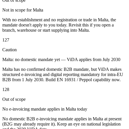
Out of scope
Not in scope for Malta
With no establishment and no registration or trade in Malta, the
Werkzeuge
mandate doesn't apply to you today. Revisit this if you open a
VAT-Rechner
GST-Rechner
Verkaufssteuer-Rechner
VAT-
branch, warehouse or start supplying into Malta.
Nummernprüfer
Tracker für E-Rechnungs-Mandate
127
Caution
Malta: no domestic mandate yet — ViDA applies from July 2030
Malta has no confirmed domestic B2B mandate, but ViDA makes
structured e-invoicing and digital reporting mandatory for intra-EU
B2B from 1 July 2030. Build EN 16931 / Peppol capability now.
128
Out of scope
No e-invoicing mandate applies in Malta today
No domestic B2B e-invoicing mandate applies in Malta at present
Experts
(B2G may already require it). Keep an eye on national legislation
Unsere Autoren
Beitragender werden
Wählen Sie einen Experten