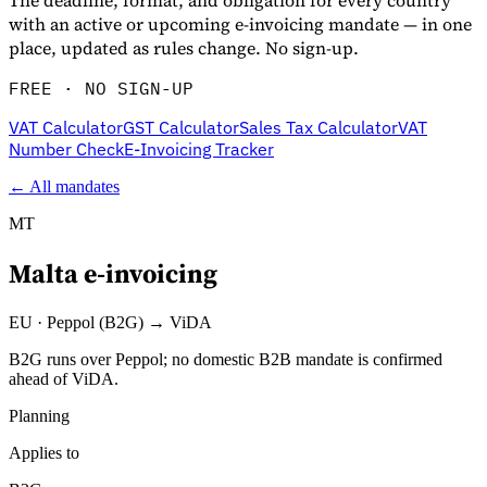
The deadline, format, and obligation for every country
with an active or upcoming e-invoicing mandate — in one
place, updated as rules change. No sign-up.
FREE · NO SIGN-UP
VAT Calculator
GST Calculator
Sales Tax Calculator
VAT
Number Check
E-Invoicing Tracker
← All mandates
MT
Malta
e-invoicing
Entdecken
EU
·
Peppol (B2G) → ViDA
B2G runs over Peppol; no domestic B2B mandate is confirmed
ahead of ViDA.
Planning
Applies to