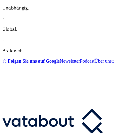
Unabhängig.
·
Global.
·
Praktisch.
☆
Folgen Sie uns auf Google
Newsletter
Podcast
Über uns
⌕