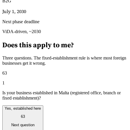
B2G
July 1, 2030
Next phase deadline
Leitfäden
ViDA-driven, ~2030
Länder-Steuerleitfäden
Does this apply to me?
Three questions. The fixed-establishment rule is where most foreign
businesses get it wrong.
63
1
Is your business established in Malta (registered office, branch or
fixed establishment)?
Yes, established here
63
Next question
Alle Leitfäden
Europa
Amerika
Asien-Pazifik
Afrika