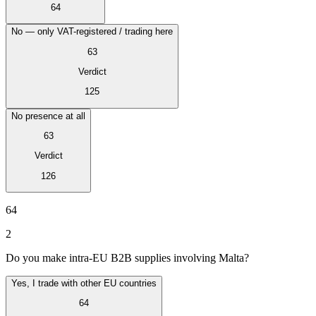
64
No — only VAT-registered / trading here
63
Verdict
125
No presence at all
63
Verdict
126
VAT für Anfänger
64
Indirekte Steuern 101
2
Do you make intra-EU B2B supplies involving Malta?
Yes, I trade with other EU countries
64