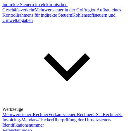
Indirekte Steuern im elektronischen
Geschäftsverkehr
Mehrwertsteuer in der Golfregion
Aufbau eines
Kontrollrahmens für indirekte Steuern
Kohlenstoffsteuern und
Umweltabgaben
Werkzeuge
Mehrwertsteuer-Rechner
Verkaufssteuer-Rechner
GST-Rechner
E-
Invoicing-Mandats-Tracker
Überprüfung der Umsatzsteuer-
Identifikationsnummer
Veranstaltungen