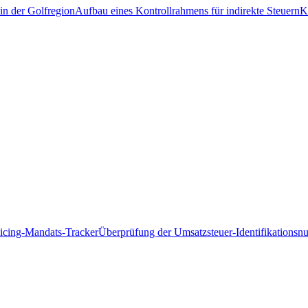
in der Golfregion
Aufbau eines Kontrollrahmens für indirekte Steuern
K
icing-Mandats-Tracker
Überprüfung der Umsatzsteuer-Identifikations