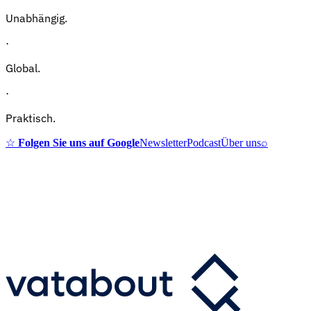
Unabhängig.
·
Global.
·
Praktisch.
☆
Folgen Sie uns auf Google
Newsletter
Podcast
Über uns
⌕