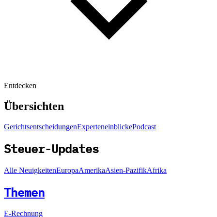
Entdecken
Übersichten
Gerichtsentscheidungen
Experteneinblicke
Podcast
Steuer-Updates
Alle Neuigkeiten
Europa
Amerika
Asien-Pazifik
Afrika
Themen
E-Rechnung