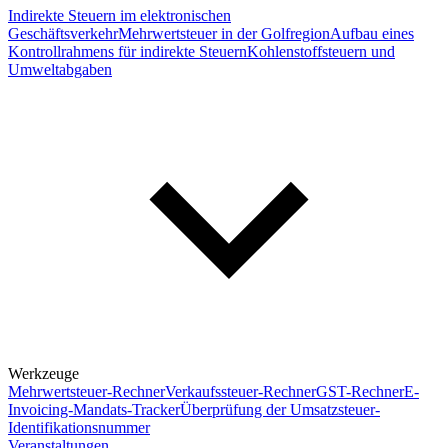
Indirekte Steuern im elektronischen
Geschäftsverkehr
Mehrwertsteuer in der Golfregion
Aufbau eines
Kontrollrahmens für indirekte Steuern
Kohlenstoffsteuern und
Umweltabgaben
Werkzeuge
Mehrwertsteuer-Rechner
Verkaufssteuer-Rechner
GST-Rechner
E-
Invoicing-Mandats-Tracker
Überprüfung der Umsatzsteuer-
Identifikationsnummer
Veranstaltungen