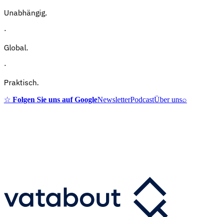
Unabhängig.
·
Global.
·
Praktisch.
☆
Folgen Sie uns auf Google
Newsletter
Podcast
Über uns
⌕