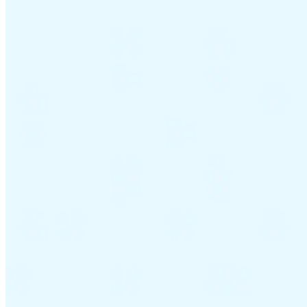
Leitfäden
Länder-Steuerleitfäden
Alle Leitfäden
Europa
Amerika
Asien-Pazifik
Afrika