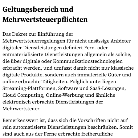
Geltungsbereich und
Mehrwertsteuerpflichten
Werkzeuge
VAT-Rechner
GST-Rechner
Verkaufssteuer-Rechner
VAT-
Das Dekret zur Einführung der
Nummernprüfer
Tracker für E-Rechnungs-Mandate
Mehrwertsteuerregelungen für nicht ansässige Anbieter
digitaler Dienstleistungen definiert Fern- oder
entmaterialisierte Dienstleistungen allgemein als solche,
die über digitale oder Kommunikationstechnologien
erbracht werden, und umfasst damit nicht nur klassische
digitale Produkte, sondern auch immaterielle Güter und
online erbrachte Tätigkeiten. Folglich unterliegen
Streaming-Plattformen, Software und SaaS-Lösungen,
Cloud Computing, Online-Werbung und ähnliche
elektronisch erbrachte Dienstleistungen der
Mehrwertsteuer.
Bemerkenswert ist, dass sich die Vorschriften nicht auf
rein automatisierte Dienstleistungen beschränken. Somit
Experts
sind auch aus der Ferne erbrachte freiberufliche
Unsere Autoren
Beitragender werden
Wählen Sie einen Experten