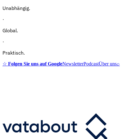
Unabhängig.
·
Global.
·
Praktisch.
☆
Folgen Sie uns auf Google
Newsletter
Podcast
Über uns
⌕