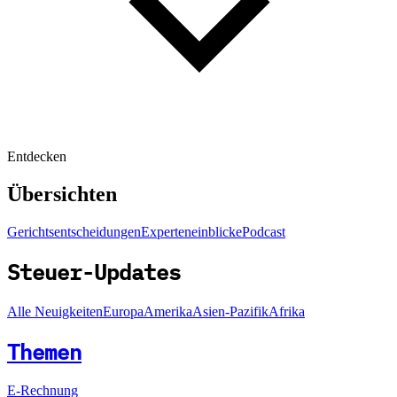
Entdecken
Übersichten
Gerichtsentscheidungen
Experteneinblicke
Podcast
Steuer-Updates
Alle Neuigkeiten
Europa
Amerika
Asien-Pazifik
Afrika
Themen
E-Rechnung