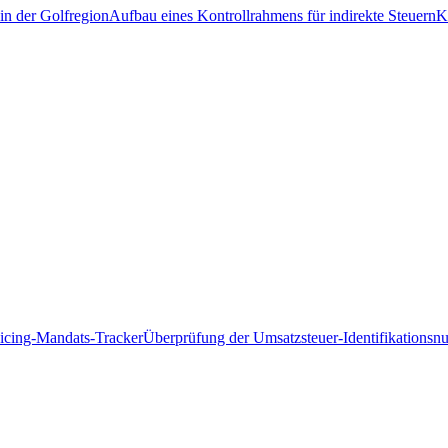
in der Golfregion
Aufbau eines Kontrollrahmens für indirekte Steuern
K
icing-Mandats-Tracker
Überprüfung der Umsatzsteuer-Identifikations