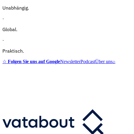
Unabhängig.
·
Global.
·
Praktisch.
☆
Folgen Sie uns auf Google
Newsletter
Podcast
Über uns
⌕