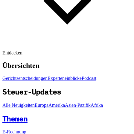
Entdecken
Übersichten
Gerichtsentscheidungen
Experteneinblicke
Podcast
Steuer-Updates
Alle Neuigkeiten
Europa
Amerika
Asien-Pazifik
Afrika
Themen
E-Rechnung