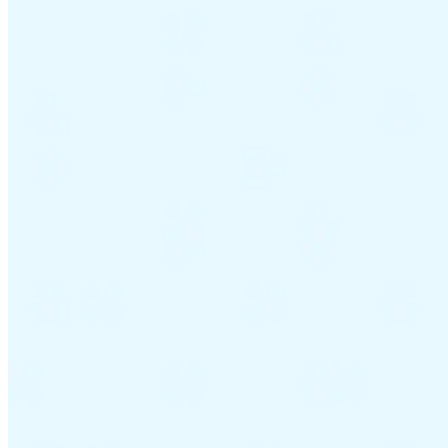
Leitfäden
Länder-Steuerleitfäden
Alle Leitfäden
Europa
Amerika
Asien-Pazifik
Afrika