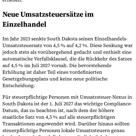
Neue Umsatzsteuersätze im
Einzelhandel
Werkzeuge
VAT-Rechner
GST-Rechner
Verkaufssteuer-Rechner
VAT-
Nummernprüfer
Tracker für E-Rechnungs-Mandate
Im Jahr 2023 senkte South Dakota seinen Einzelhandels-
Umsatzsteuersatz von 4,5 % auf 4,2 %. Diese Senkung war
jedoch stets als vorübergehend gedacht und enthielt eine
automatische Verfallsklausel, die die Rückkehr des Satzes
auf 4,5 % im Juli 2027 vorsah. Die bevorstehende
Erhöhung ist daher Teil eines vordefinierten
Gesetzgebungsplans und keine neue politische
Entscheidung.
Für steuerpflichtige Personen mit Umsatzsteuer-Nexus in
South Dakota ist der 1. Juli 2027 das wichtige Compliance-
Datum, das zu beachten ist, nach dem der höhere
staatliche Satz von 4,5 % auf alle steuerpflichtigen
Transaktionen angewendet wird. Darüber hinaus sollten
Experts
steuerpflichtige Personen lokale Umsatzsteuern genau
Unsere Autoren
Beitragender werden
Wählen Sie einen Experten