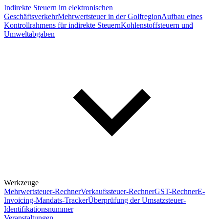
Indirekte Steuern im elektronischen
Geschäftsverkehr
Mehrwertsteuer in der Golfregion
Aufbau eines
Kontrollrahmens für indirekte Steuern
Kohlenstoffsteuern und
Umweltabgaben
Werkzeuge
Mehrwertsteuer-Rechner
Verkaufssteuer-Rechner
GST-Rechner
E-
Invoicing-Mandats-Tracker
Überprüfung der Umsatzsteuer-
Identifikationsnummer
Veranstaltungen