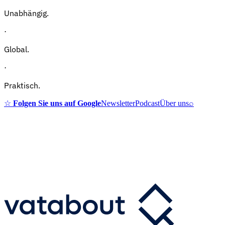
Unabhängig.
·
Global.
·
Praktisch.
☆
Folgen Sie uns auf Google
Newsletter
Podcast
Über uns
⌕