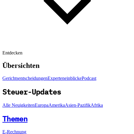
Entdecken
Übersichten
Gerichtsentscheidungen
Experteneinblicke
Podcast
Steuer-Updates
Alle Neuigkeiten
Europa
Amerika
Asien-Pazifik
Afrika
Themen
E-Rechnung