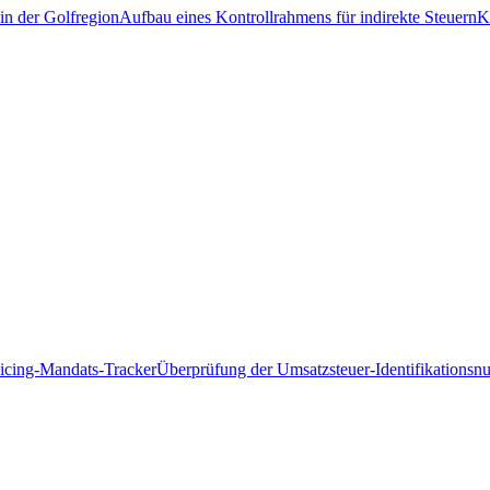
in der Golfregion
Aufbau eines Kontrollrahmens für indirekte Steuern
K
icing-Mandats-Tracker
Überprüfung der Umsatzsteuer-Identifikations