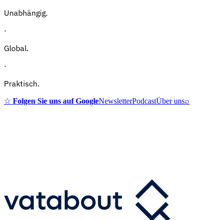
Unabhängig.
·
Global.
·
Praktisch.
☆
Folgen Sie uns auf Google
Newsletter
Podcast
Über uns
⌕