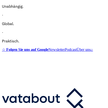
Unabhängig.
·
Global.
·
Praktisch.
☆
Folgen Sie uns auf Google
Newsletter
Podcast
Über uns
⌕