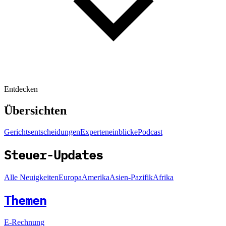
Entdecken
Übersichten
Gerichtsentscheidungen
Experteneinblicke
Podcast
Steuer-Updates
Alle Neuigkeiten
Europa
Amerika
Asien-Pazifik
Afrika
Themen
E-Rechnung