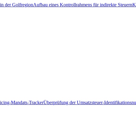
in der Golfregion
Aufbau eines Kontrollrahmens für indirekte Steuern
K
icing-Mandats-Tracker
Überprüfung der Umsatzsteuer-Identifikations