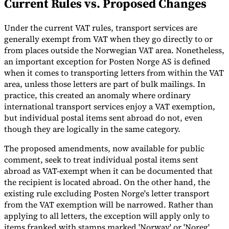
Current Rules vs. Proposed Changes
Under the current VAT rules, transport services are
generally exempt from VAT when they go directly to or
Herramientas
from places outside the Norwegian VAT area. Nonetheless,
Calculadora de VAT
Calculadora de GST
Calculadora del impuesto
an important exception for Posten Norge AS is defined
sobre las ventas
Verificador de número de VAT
Rastreador de
mandatos de facturación electrónica
when it comes to transporting letters from within the VAT
area, unless those letters are part of bulk mailings. In
practice, this created an anomaly where ordinary
international transport services enjoy a VAT exemption,
but individual postal items sent abroad do not, even
though they are logically in the same category.
The proposed amendments, now available for public
comment, seek to treat individual postal items sent
abroad as VAT-exempt when it can be documented that
the recipient is located abroad. On the other hand, the
existing rule excluding Posten Norge's letter transport
from the VAT exemption will be narrowed. Rather than
applying to all letters, the exception will apply only to
Expertos
items franked with stamps marked 'Norway' or 'Noreg',