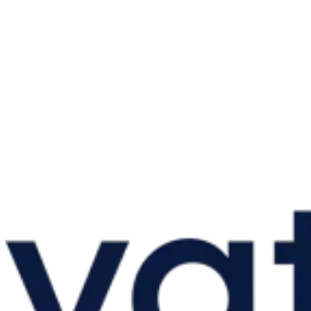
Guías
Guías fiscales por país
Todas las guías
Europa
América
Asia-Pacífico
África
VAT para principiantes