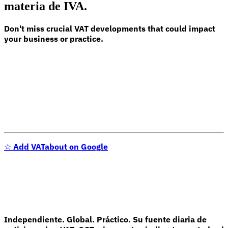
materia de IVA.
Nuestros autores
Conviértase en colaborador
Elija un experto
Don't miss crucial VAT developments that could impact
your business or practice.
☆
Add VATabout on Google
Independiente. Global. Práctico. Su fuente diaria de