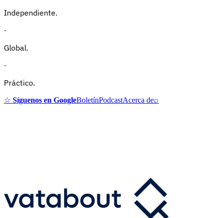
Independiente.
·
Global.
·
Práctico.
☆
Síguenos en Google
Boletín
Podcast
Acerca de
⌕