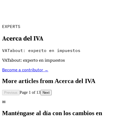
Herramientas
EXPERTS
Calculadora de VAT
Calculadora de GST
Calculadora del impuesto
sobre las ventas
Verificador de número de VAT
Rastreador de
mandatos de facturación electrónica
Acerca del IVA
VATabout: experto en impuestos
VATabout: experto en impuestos
Become a contributor →
More articles from
Acerca del IVA
Page 1 of 13
Previous
Next
✉
Manténgase al día con los cambios en
Expertos