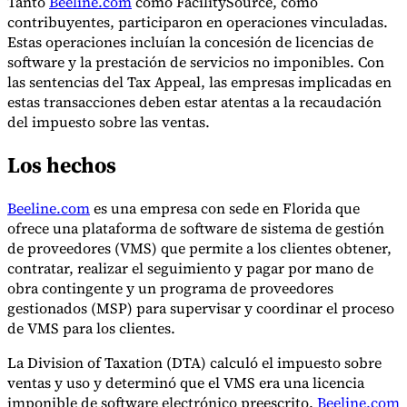
Tanto
Beeline.com
como FacilitySource, como
contribuyentes, participaron en operaciones vinculadas.
Estas operaciones incluían la concesión de licencias de
software y la prestación de servicios no imponibles. Con
Herramientas
las sentencias del Tax Appeal, las empresas implicadas en
Calculadora de VAT
Calculadora de GST
Calculadora del impuesto
estas transacciones deben estar atentas a la recaudación
sobre las ventas
Verificador de número de VAT
Rastreador de
del impuesto sobre las ventas.
mandatos de facturación electrónica
Los hechos
Beeline.com
es una empresa con sede en Florida que
ofrece una plataforma de software de sistema de gestión
de proveedores (VMS) que permite a los clientes obtener,
contratar, realizar el seguimiento y pagar por mano de
obra contingente y un programa de proveedores
gestionados (MSP) para supervisar y coordinar el proceso
de VMS para los clientes.
La Division of Taxation (DTA) calculó el impuesto sobre
ventas y uso y determinó que el VMS era una licencia
imponible de software electrónico preescrito.
Beeline.com
Expertos