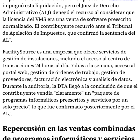
Nuestros autores
Conviértase en colaborador
Elija un experto
impugnó esta liquidación, pero el Juez de Derecho
Administrativo (ALJ) denegó el recurso al considerar que
la licencia del VMS era una venta de software preescrito
normalizado. El contribuyente recurrió ante el Tribunal
de Apelación de Impuestos, que confirmó la sentencia del
ALJ.
FacilitySource es una empresa que ofrece servicios de
gestión de instalaciones, incluido el acceso al centro de
transacciones 24 horas al día, 7 días a la semana, acceso al
portal web, gestión de órdenes de trabajo, gestión de
proveedores, facturación electrónica y análisis de datos.
Durante la auditoría, la DTA llegó a la conclusión de que el
contribuyente vendía "claramente" un "paquete de
programas informáticos preescritos y servicios por un
solo precio", lo que fue confirmado posteriormente por el
ALJ.
Repercusión en las ventas combinadas
de programas informáticos y servicios