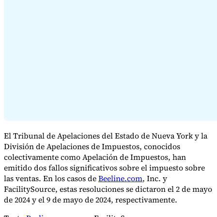
Serie Experto Fiscal
Impuestos indirectos en el comercio electrónico
VAT en la región del
Golfo
Cómo crear un marco de control de los impuestos
indirectos
Impuestos sobre el carbono y tasas medioambientales
El Tribunal de Apelaciones del Estado de Nueva York y la
División de Apelaciones de Impuestos, conocidos
colectivamente como Apelación de Impuestos, han
emitido dos fallos significativos sobre el impuesto sobre
las ventas. En los casos de
Beeline.com
, Inc. y
FacilitySource, estas resoluciones se dictaron el 2 de mayo
de 2024 y el 9 de mayo de 2024, respectivamente.