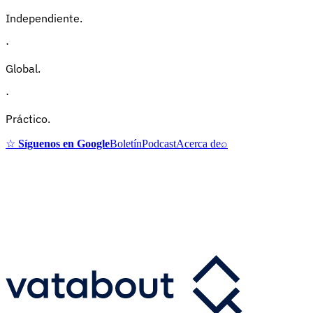
Independiente.
·
Global.
·
Práctico.
☆
Síguenos en Google
Boletín
Podcast
Acerca de
⌕