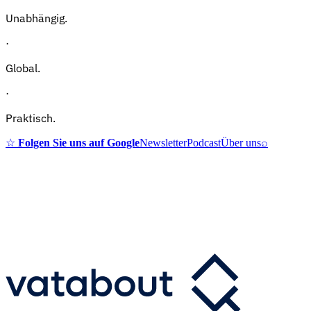
Unabhängig.
·
Global.
·
Praktisch.
☆
Folgen Sie uns auf Google
Newsletter
Podcast
Über uns
⌕