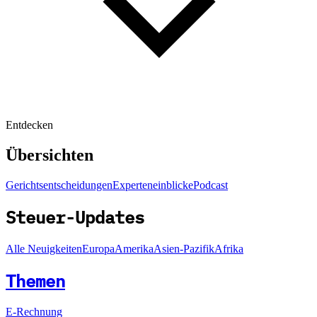
Entdecken
Übersichten
Gerichtsentscheidungen
Experteneinblicke
Podcast
Steuer-Updates
Alle Neuigkeiten
Europa
Amerika
Asien-Pazifik
Afrika
Themen
E-Rechnung