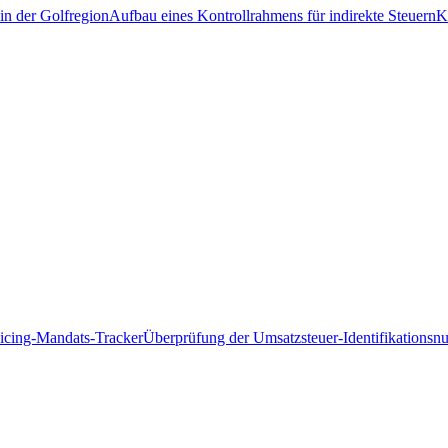
in der Golfregion
Aufbau eines Kontrollrahmens für indirekte Steuern
K
icing-Mandats-Tracker
Überprüfung der Umsatzsteuer-Identifikations