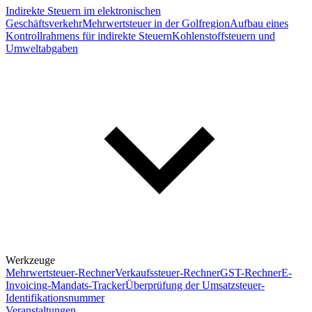
Indirekte Steuern im elektronischen
Geschäftsverkehr
Mehrwertsteuer in der Golfregion
Aufbau eines
Kontrollrahmens für indirekte Steuern
Kohlenstoffsteuern und
Umweltabgaben
Werkzeuge
Mehrwertsteuer-Rechner
Verkaufssteuer-Rechner
GST-Rechner
E-
Invoicing-Mandats-Tracker
Überprüfung der Umsatzsteuer-
Identifikationsnummer
Veranstaltungen