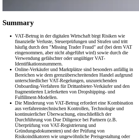
Summary
Werkzeuge
VAT-Rechner
GST-Rechner
Verkaufssteuer-Rechner
VAT-
VAT-Betrug in der digitalen Wirtschaft birgt Risiken wie
Nummernprüfer
Tracker für E-Rechnungs-Mandate
finanzielle Verluste, Steuerprüfungen und Strafen und tritt
häufig durch den "Missing Trader Fraud" auf (bei dem VAT
eingenommen, aber nicht abgeführt wird) sowie durch die
Verwendung gefälschter oder ungültiger VAT-
Identifikationsnummern.
Online-Verkäufer und Marktplätze sind besonders anfällig in
Bereichen wie dem grenzüberschreitenden Handel aufgrund
unterschiedlicher VAT-Regelungen, unzureichenden
Onboarding-Verfahren für Drittanbieter-Verkäufer und den
fragmentierten Lieferketten von Dropshipping- und
Fulfillment-Modellen.
Die Minderung von VAT-Betrug erfordert eine Kombination
aus verfahrenstechnischen Kontrollen, Technologie und
kontinuierlicher Überwachung, einschließlich der
Durchführung von Due Diligence bei Partnern (z.B.
Überprüfung von VAT-Registrierung und
Gründungsdokumenten) und der Prüfung von
Experts
Risikoindikatoren wie ungewöhnliche Preisgestaltung oder
Unsere Autoren
Beitragender werden
Wählen Sie einen Experten