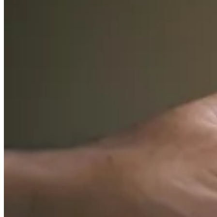
Leitfäden
Länder-Steuerleitfäden
Alle Leitfäden
Europa
Amerika
Asien-Pazifik
Afrika