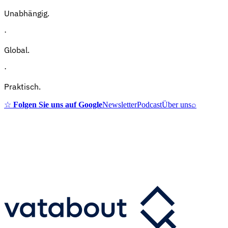
Unabhängig.
·
Global.
·
Praktisch.
☆
Folgen Sie uns auf Google
Newsletter
Podcast
Über uns
⌕