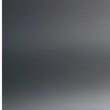
Expert Tax Series
Indirekte Steuern im elektronischen Geschäftsverkehr
VAT in der
Golfregion
Aufbau eines Kontrollrahmens für indirekte
Steuern
Kohlenstoffsteuern und Umweltabgaben