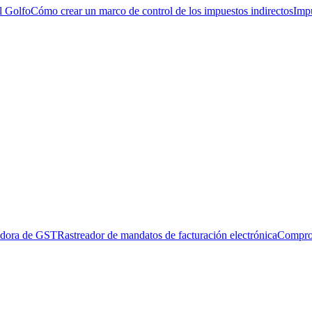
l Golfo
Cómo crear un marco de control de los impuestos indirectos
Impu
adora de GST
Rastreador de mandatos de facturación electrónica
Compro