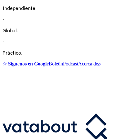
Independiente.
·
Global.
·
Práctico.
☆
Síguenos en Google
Boletín
Podcast
Acerca de
⌕