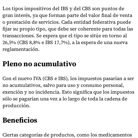
Los tipos impositivos del IBS y del CBS son puntos de
gran interés, ya que forman parte del valor final de venta
o prestación de servicios. Cada entidad federativa puede
Herramientas
fijar su propio tipo, que debe ser coherente para todas las
Calculadora de VAT
Calculadora de GST
Calculadora del impuesto
transacciones. Se espera que el tipo se sitúe en torno al
sobre las ventas
Verificador de número de VAT
Rastreador de
26,5% (CBS 8,8% e IBS 17,7%), a la espera de una nueva
mandatos de facturación electrónica
reglamentación.
Pleno no acumulativo
Con el nuevo IVA (CBS e IBS), los impuestos pasarían a ser
no acumulativos, salvo para uso y consumo personal,
exención y no incidencia. Esto significa que los impuestos
sólo se pagarían una vez a lo largo de toda la cadena de
producción.
Beneficios
Ciertas categorías de productos, como los medicamentos
Expertos