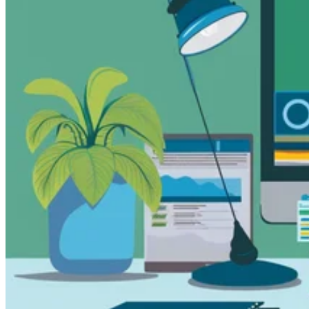
Guías
Guías fiscales por país
Todas las guías
Europa
América
Asia-Pacífico
África
VAT para principiantes