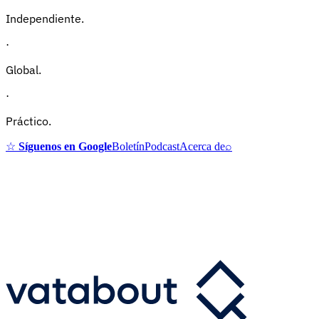
Independiente.
·
Global.
·
Práctico.
☆
Síguenos en Google
Boletín
Podcast
Acerca de
⌕