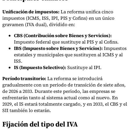
Unificación de impuestos:
La reforma unifica cinco
impuestos (ICMS, ISS, IPI, PIS y Cofins) en un único
gravamen (IVA dual), dividido en:
CBS (Contribución sobre Bienes y Servicios):
Impuesto federal que sustituye al PIS y al Cofins.
IBS (Impuesto sobre Bienes y Servicios):
Impuestos
Serie Experto Fiscal
estatales y municipales que sustituyen al ICMS y al
Impuestos indirectos en el comercio electrónico
VAT en la región del
Golfo
Cómo crear un marco de control de los impuestos
ISS.
indirectos
Impuestos sobre el carbono y tasas medioambientales
IS (Impuesto Selectivo):
Sustituye al IPI.
Período transitorio:
La reforma se introducirá
gradualmente con un periodo de transición de siete años,
de 2026 a 2033. Durante este periodo, las empresas se
enfrentarán tanto al sistema actual como al nuevo. En
2029, el IS estará totalmente cargado, y en 2033, el CBS y el
SII también lo estarán.
Fijación del tipo del IVA