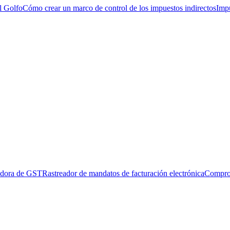
l Golfo
Cómo crear un marco de control de los impuestos indirectos
Impu
adora de GST
Rastreador de mandatos de facturación electrónica
Compro