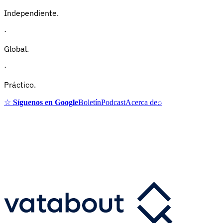
Independiente.
·
Global.
·
Práctico.
☆
Síguenos en Google
Boletín
Podcast
Acerca de
⌕