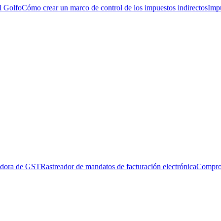
l Golfo
Cómo crear un marco de control de los impuestos indirectos
Impu
adora de GST
Rastreador de mandatos de facturación electrónica
Compro