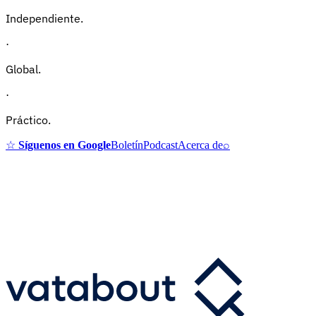
Independiente.
·
Global.
·
Práctico.
☆
Síguenos en Google
Boletín
Podcast
Acerca de
⌕