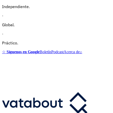
Independiente.
·
Global.
·
Práctico.
☆
Síguenos en Google
Boletín
Podcast
Acerca de
⌕