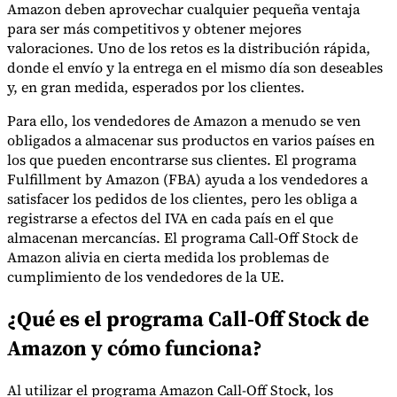
Amazon deben aprovechar cualquier pequeña ventaja
para ser más competitivos y obtener mejores
valoraciones. Uno de los retos es la distribución rápida,
donde el envío y la entrega en el mismo día son deseables
y, en gran medida, esperados por los clientes.
Para ello, los vendedores de Amazon a menudo se ven
obligados a almacenar sus productos en varios países en
Serie Experto Fiscal
los que pueden encontrarse sus clientes. El programa
Impuestos indirectos en el comercio electrónico
VAT en la región del
Fulfillment by Amazon (FBA) ayuda a los vendedores a
Golfo
Cómo crear un marco de control de los impuestos
satisfacer los pedidos de los clientes, pero les obliga a
indirectos
Impuestos sobre el carbono y tasas medioambientales
registrarse a efectos del IVA en cada país en el que
almacenan mercancías. El programa Call-Off Stock de
Amazon alivia en cierta medida los problemas de
cumplimiento de los vendedores de la UE.
¿Qué es el programa Call-Off Stock de
Amazon y cómo funciona?
Al utilizar el programa Amazon Call-Off Stock, los