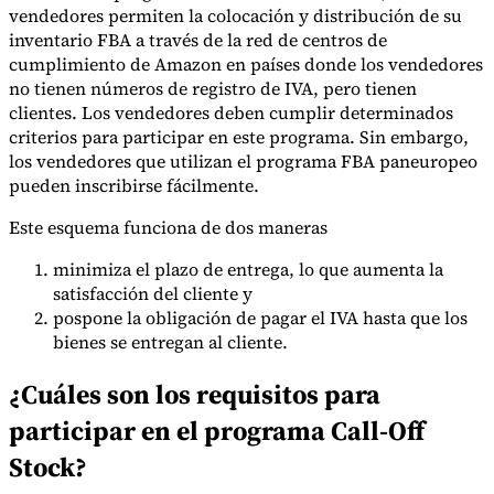
vendedores permiten la colocación y distribución de su
inventario FBA a través de la red de centros de
cumplimiento de Amazon en países donde los vendedores
no tienen números de registro de IVA, pero tienen
Herramientas
clientes. Los vendedores deben cumplir determinados
Calculadora de VAT
Calculadora de GST
Calculadora del impuesto
sobre las ventas
Verificador de número de VAT
Rastreador de
criterios para participar en este programa. Sin embargo,
mandatos de facturación electrónica
los vendedores que utilizan el programa FBA paneuropeo
pueden inscribirse fácilmente.
Este esquema funciona de dos maneras
minimiza el plazo de entrega, lo que aumenta la
satisfacción del cliente y
pospone la obligación de pagar el IVA hasta que los
bienes se entregan al cliente.
¿Cuáles son los requisitos para
participar en el programa Call-Off
Stock?
Expertos