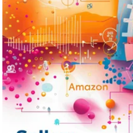
Guías
Guías fiscales por país
Todas las guías
Europa
América
Asia-Pacífico
África
VAT para principiantes