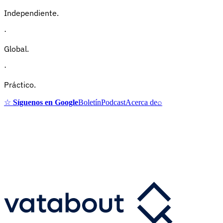
Independiente.
·
Global.
·
Práctico.
☆
Síguenos en Google
Boletín
Podcast
Acerca de
⌕