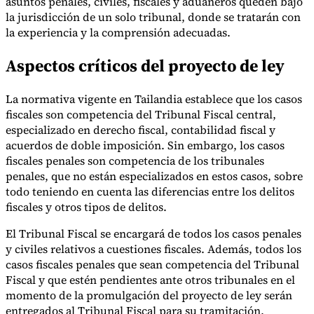
asuntos penales, civiles, fiscales y aduaneros queden bajo
la jurisdicción de un solo tribunal, donde se tratarán con
la experiencia y la comprensión adecuadas.
Herramientas
Aspectos críticos del proyecto de ley
Calculadora de VAT
Calculadora de GST
Calculadora del impuesto
sobre las ventas
Verificador de número de VAT
Rastreador de
mandatos de facturación electrónica
La normativa vigente en Tailandia establece que los casos
fiscales son competencia del Tribunal Fiscal central,
especializado en derecho fiscal, contabilidad fiscal y
acuerdos de doble imposición. Sin embargo, los casos
fiscales penales son competencia de los tribunales
penales, que no están especializados en estos casos, sobre
todo teniendo en cuenta las diferencias entre los delitos
fiscales y otros tipos de delitos.
El Tribunal Fiscal se encargará de todos los casos penales
y civiles relativos a cuestiones fiscales. Además, todos los
casos fiscales penales que sean competencia del Tribunal
Fiscal y que estén pendientes ante otros tribunales en el
momento de la promulgación del proyecto de ley serán
entregados al Tribunal Fiscal para su tramitación.
Expertos