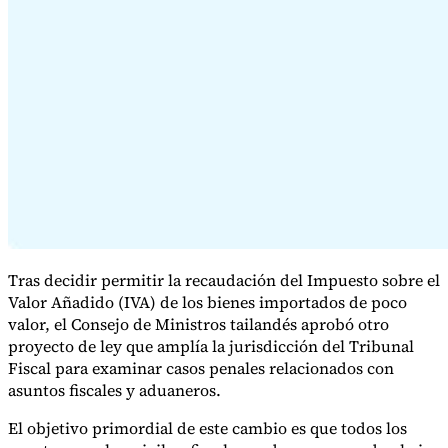
Serie Experto Fiscal
Impuestos indirectos en el comercio electrónico
VAT en la región del
Golfo
Cómo crear un marco de control de los impuestos
indirectos
Impuestos sobre el carbono y tasas medioambientales
Tras decidir permitir la recaudación del Impuesto sobre el
Valor Añadido (IVA) de los bienes importados de poco
valor, el Consejo de Ministros tailandés aprobó otro
proyecto de ley que amplía la jurisdicción del Tribunal
Fiscal para examinar casos penales relacionados con
asuntos fiscales y aduaneros.
El objetivo primordial de este cambio es que todos los