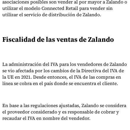
asociaciones posibles son vender al por mayor a Zalando o
utilizar el modelo Connected Retail para vender sin
utilizar el servicio de distribución de Zalando.
Herramientas
Calculadora de VAT
Calculadora de GST
Calculadora del impuesto
sobre las ventas
Verificador de número de VAT
Rastreador de
Fiscalidad de las ventas de Zalando
mandatos de facturación electrónica
La administración del IVA para los vendedores de Zalando
se vio afectada por los cambios de la Directiva del IVA de
la UE en 2021. Desde entonces, el IVA de las compras en
línea se cobra en el país donde se encuentra el cliente.
En base a las regulaciones ajustadas, Zalando se considera
el proveedor considerado y es responsable de cobrar y
recaudar el IVA en nombre del vendedor.
Expertos