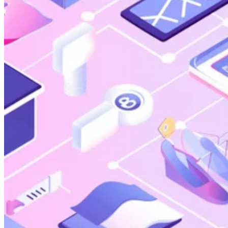
Guías
Guías fiscales por país
Todas las guías
Europa
América
Asia-Pacífico
África
VAT para principiantes