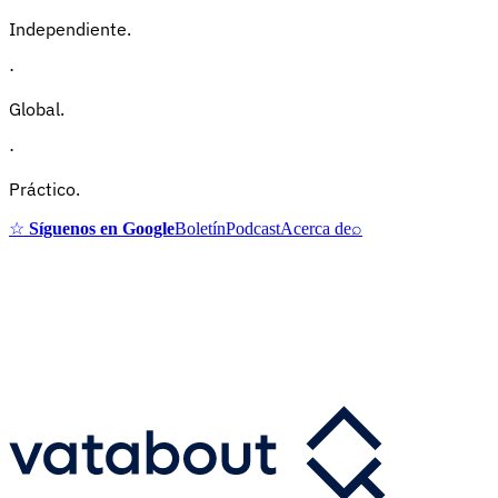
Independiente.
·
Global.
·
Práctico.
☆
Síguenos en Google
Boletín
Podcast
Acerca de
⌕