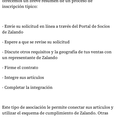
ofrecemos un breve resumen de un proceso de
inscripción típico:
- Envíe su solicitud en línea a través del Portal de Socios
de Zalando
- Espere a que se revise su solicitud
Serie Experto Fiscal
Impuestos indirectos en el comercio electrónico
VAT en la región del
- Discute otros requisitos y la geografía de tus ventas con
Golfo
Cómo crear un marco de control de los impuestos
un representante de Zalando
indirectos
Impuestos sobre el carbono y tasas medioambientales
- Firme el contrato
- Integre sus artículos
- Completar la integración
Este tipo de asociación le permite conectar sus artículos y
utilizar el esquema de cumplimiento de Zalando. Otras