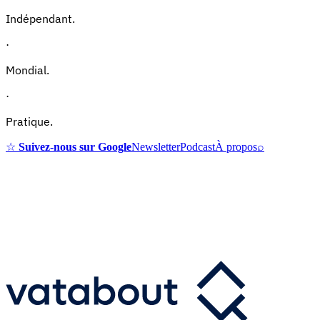
Indépendant.
·
Mondial.
·
Pratique.
☆
Suivez-nous sur Google
Newsletter
Podcast
À propos
⌕