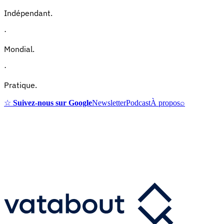
Indépendant.
·
Mondial.
·
Pratique.
☆
Suivez-nous sur Google
Newsletter
Podcast
À propos
⌕