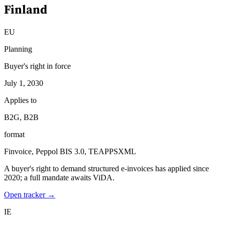
Finland
EU
Planning
Buyer's right in force
July 1, 2030
Applies to
B2G, B2B
format
Finvoice, Peppol BIS 3.0, TEAPPSXML
A buyer's right to demand structured e-invoices has applied since
2020; a full mandate awaits ViDA.
Open tracker →
IE