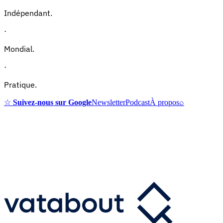
Indépendant.
·
Mondial.
·
Pratique.
☆
Suivez-nous sur Google
Newsletter
Podcast
À propos
⌕