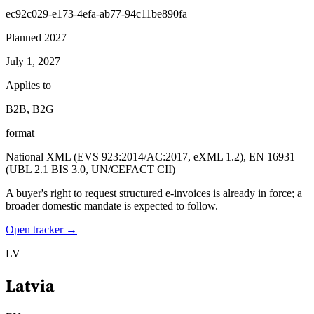
ec92c029-e173-4efa-ab77-94c11be890fa
Planned 2027
July 1, 2027
Applies to
B2B, B2G
format
National XML (EVS 923:2014/AC:2017, eXML 1.2), EN 16931
(UBL 2.1 BIS 3.0, UN/CEFACT CII)
A buyer's right to request structured e-invoices is already in force; a
broader domestic mandate is expected to follow.
Open tracker →
LV
Latvia