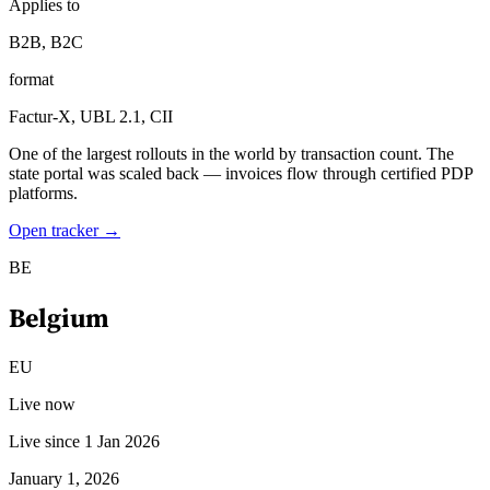
Applies to
Tous les guides
Europe
Amériques
Asie-Pacifique
Afrique
La VAT pour les débutants
B2B, B2C
format
Factur-X, UBL 2.1, CII
One of the largest rollouts in the world by transaction count. The
state portal was scaled back — invoices flow through certified PDP
platforms.
Open tracker →
BE
Belgium
EU
Fiscalité indirecte 101
Live now
Live since 1 Jan 2026
January 1, 2026