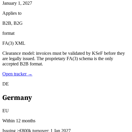
January 1, 2027
Applies to
B2B, B2G
format
FA(3) XML
Clearance model: invoices must be validated by KSeF before they
are legally issued. The proprietary FA(3) schema is the only
accepted B2B format.
Open tracker →
DE
Germany
EU
Within 12 months
Issuing >€800k turnover: 1 Jan 2027