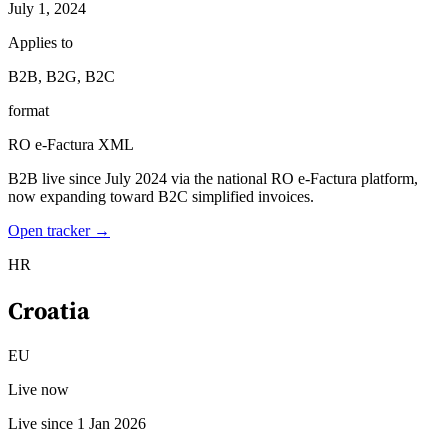
July 1, 2024
Applies to
Experts
Nos auteurs
Devenir contributeur
Choisir un expert
B2B, B2G, B2C
format
RO e-Factura XML
B2B live since July 2024 via the national RO e-Factura platform,
now expanding toward B2C simplified invoices.
Open tracker →
HR
Croatia
EU
Live now
Live since 1 Jan 2026