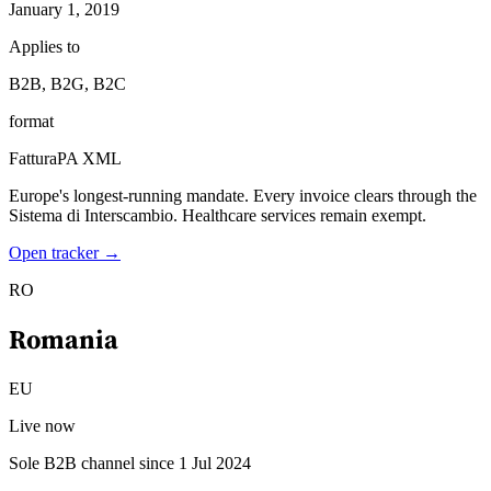
January 1, 2019
Applies to
B2B, B2G, B2C
format
Outils
FatturaPA XML
Calculateur de VAT
Calculateur de GST
Calculateur de taxe de
vente
Vérificateur de numéro de VAT
Suivi des obligations de
Europe's longest-running mandate. Every invoice clears through the
facturation électronique
Sistema di Interscambio. Healthcare services remain exempt.
Open tracker →
RO
Romania
EU
Live now
Sole B2B channel since 1 Jul 2024