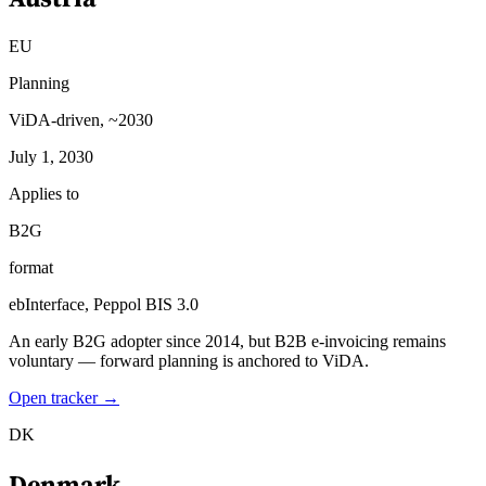
EU
Planning
ViDA-driven, ~2030
July 1, 2030
Applies to
B2G
format
ebInterface, Peppol BIS 3.0
An early B2G adopter since 2014, but B2B e-invoicing remains
voluntary — forward planning is anchored to ViDA.
Open tracker →
DK
Denmark