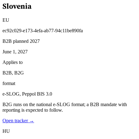
Slovenia
EU
ec92c029-e173-4efa-ab77-94c11be890fa
B2B planned 2027
June 1, 2027
Applies to
B2B, B2G
format
e-SLOG, Peppol BIS 3.0
B2G runs on the national e-SLOG format; a B2B mandate with
reporting is expected to follow.
Open tracker →
HU