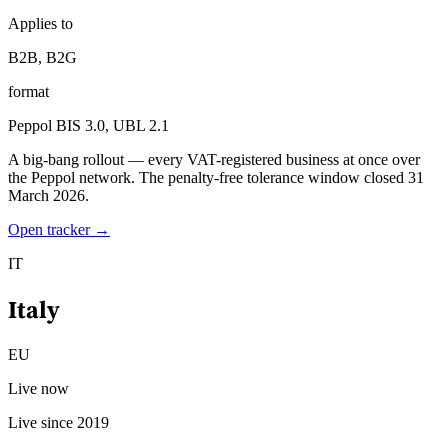
Applies to
B2B, B2G
format
Peppol BIS 3.0, UBL 2.1
A big-bang rollout — every VAT-registered business at once over
the Peppol network. The penalty-free tolerance window closed 31
March 2026.
Série Expert Tax
La fiscalité indirecte dans le commerce électronique
La VAT dans la
Open tracker →
région du Golfe
Comment élaborer un cadre de contrôle de la
fiscalité indirecte
Taxes sur le carbone et prélèvements
IT
environnementaux
Italy
EU
Live now
Live since 2019