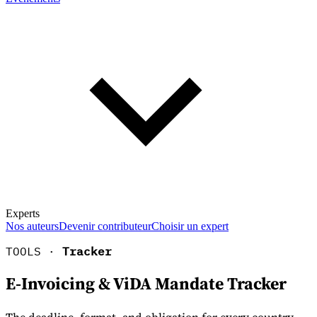
Experts
Nos auteurs
Devenir contributeur
Choisir un expert
TOOLS ·
Tracker
E-Invoicing & ViDA Mandate Tracker
En savoir plus sur la fiscalité