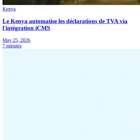
Kenya
Le Kenya automatise les déclarations de TVA via
l'intégration iCMS
May 25, 2026
7 minutes