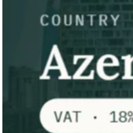
Tous les guides
Europe
Amériques
Asie-Pacifique
Afrique
La VAT pour les débutants
Fiscalité indirecte 101