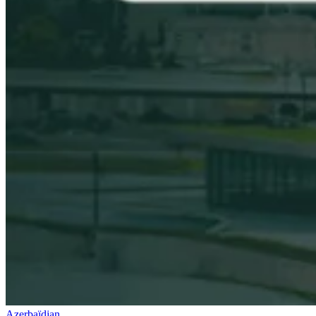
Série Expert Tax
La fiscalité indirecte dans le commerce électronique
La VAT dans la
région du Golfe
Comment élaborer un cadre de contrôle de la
fiscalité indirecte
Taxes sur le carbone et prélèvements
environnementaux
Azerbaïdjan