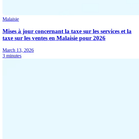
Malaisie
Mises à jour concernant la taxe sur les services et la
taxe sur les ventes en Malaisie pour 2026
March 13, 2026
3 minutes
Série Expert Tax
La fiscalité indirecte dans le commerce électronique
La VAT dans la
région du Golfe
Comment élaborer un cadre de contrôle de la
fiscalité indirecte
Taxes sur le carbone et prélèvements
environnementaux