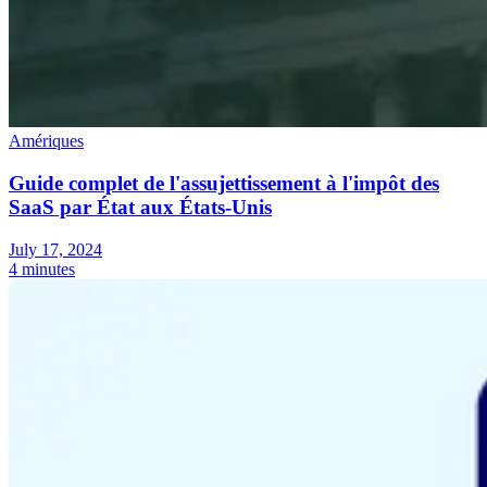
Amériques
Guide complet de l'assujettissement à l'impôt des
SaaS par État aux États-Unis
July 17, 2024
4 minutes