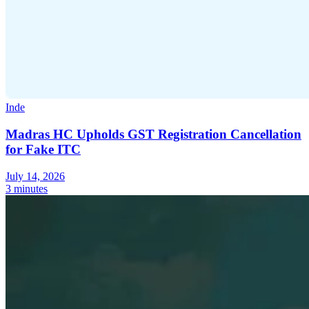
Inde
Madras HC Upholds GST Registration Cancellation
for Fake ITC
July 14, 2026
3 minutes