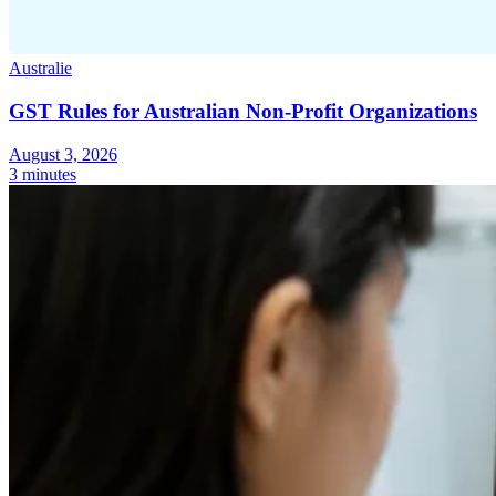
Australie
GST Rules for Australian Non-Profit Organizations
August 3, 2026
3 minutes
Série Expert Tax
La fiscalité indirecte dans le commerce électronique
La VAT dans la
région du Golfe
Comment élaborer un cadre de contrôle de la
fiscalité indirecte
Taxes sur le carbone et prélèvements
environnementaux