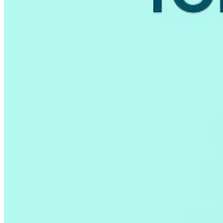
Série Expert Tax
La fiscalité indirecte dans le commerce électronique
La VAT dans la
région du Golfe
Comment élaborer un cadre de contrôle de la
fiscalité indirecte
Taxes sur le carbone et prélèvements
environnementaux