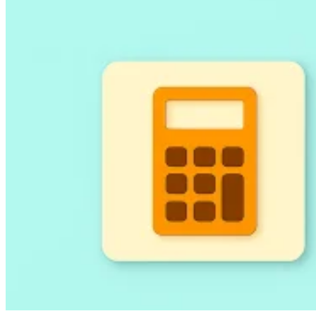
Outils
Calculateur de VAT
Calculateur de GST
Calculateur de taxe de
vente
Vérificateur de numéro de VAT
Suivi des obligations de
facturation électronique