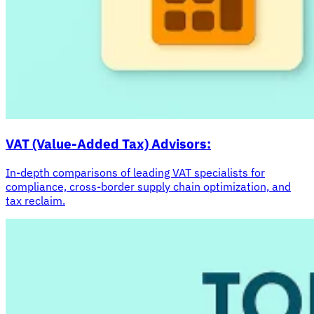
Tous les guides
Europe
Amériques
Asie-Pacifique
Afrique
La VAT pour les débutants
VAT (Value-Added Tax) Advisors:
In-depth comparisons of leading VAT specialists for
compliance, cross-border supply chain optimization, and
tax reclaim.
Fiscalité indirecte 101