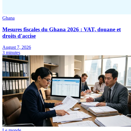
Ghana
Mesures fiscales du Ghana 2026 : VAT, douane et
droits d'accise
August 7, 2026
3 minutes
Série Expert Tax
La fiscalité indirecte dans le commerce électronique
La VAT dans la
région du Golfe
Comment élaborer un cadre de contrôle de la
fiscalité indirecte
Taxes sur le carbone et prélèvements
environnementaux
Le monde