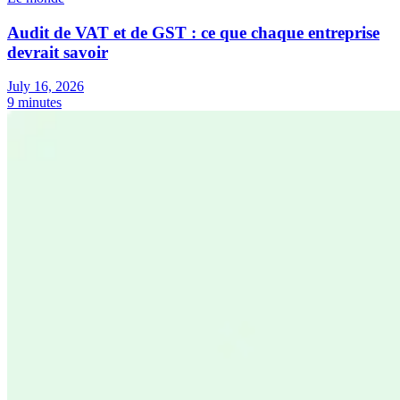
Audit de VAT et de GST : ce que chaque entreprise
devrait savoir
July 16, 2026
9 minutes
Outils
Calculateur de VAT
Calculateur de GST
Calculateur de taxe de
vente
Vérificateur de numéro de VAT
Suivi des obligations de
facturation électronique