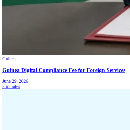
Guinea
Guinea Digital Compliance Fee for Foreign Services
June 29, 2026
8 minutes