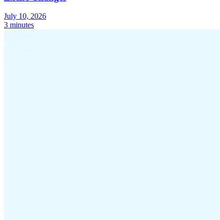
July 10, 2026
Experts
3 minutes
Nos auteurs
Devenir contributeur
Choisir un expert