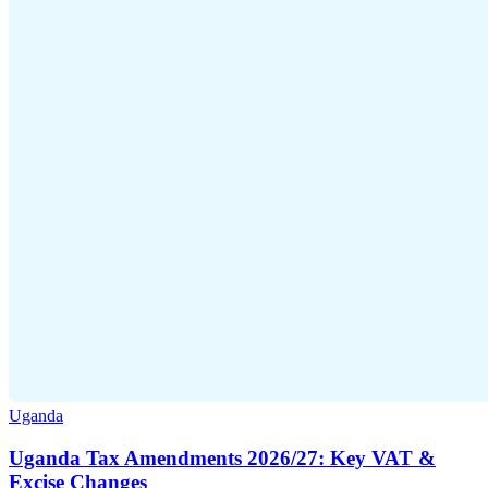
Outils
Calculateur de VAT
Calculateur de GST
Calculateur de taxe de
vente
Vérificateur de numéro de VAT
Suivi des obligations de
facturation électronique
Uganda
Uganda Tax Amendments 2026/27: Key VAT &
Excise Changes