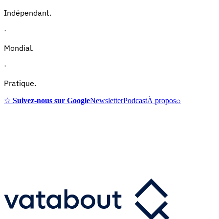
Indépendant.
·
Mondial.
·
Pratique.
☆
Suivez-nous sur Google
Newsletter
Podcast
À propos
⌕