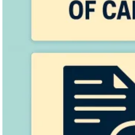
Série Expert Tax
La fiscalité indirecte dans le commerce électronique
La VAT dans la
région du Golfe
Comment élaborer un cadre de contrôle de la
fiscalité indirecte
Taxes sur le carbone et prélèvements
environnementaux