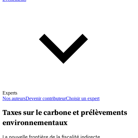
Experts
Nos auteurs
Devenir contributeur
Choisir un expert
Taxes sur le carbone et prélèvements
environnementaux
En savoir plus sur la fiscalité
La nouvelle frontière de la fiscalité indirecte