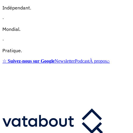
Indépendant.
·
Mondial.
·
Pratique.
☆
Suivez-nous sur Google
Newsletter
Podcast
À propos
⌕