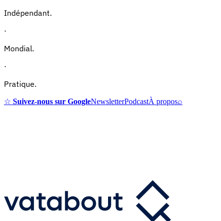
Indépendant.
·
Mondial.
·
Pratique.
☆
Suivez-nous sur Google
Newsletter
Podcast
À propos
⌕