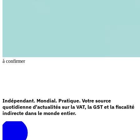
Tous les guides
Europe
Amériques
Asie-Pacifique
Afrique
La VAT pour les débutants
à confirmer
Indépendant. Mondial. Pratique. Votre source
quotidienne d'actualités sur la VAT, la GST et la fiscalité
Fiscalité indirecte 101
indirecte dans le monde entier.