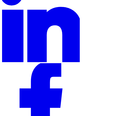
Série Expert Tax
La fiscalité indirecte dans le commerce électronique
La VAT dans la
région du Golfe
Comment élaborer un cadre de contrôle de la
fiscalité indirecte
Taxes sur le carbone et prélèvements
environnementaux