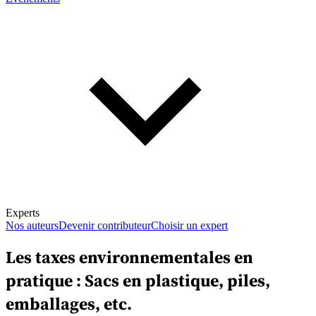
Experts
Nos auteurs
Devenir contributeur
Choisir un expert
Les taxes environnementales en
pratique : Sacs en plastique, piles,
En savoir plus sur la fiscalité
emballages, etc.