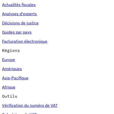
Actualités fiscales
Experts
Analyses d'experts
Nos auteurs
Devenir contributeur
Choisir un expert
Décisions de justice
Guides par pays
Facturation électronique
Régions
Europe
Amériques
Asie-Pacifique
Afrique
Outils
Vérification du numéro de VAT