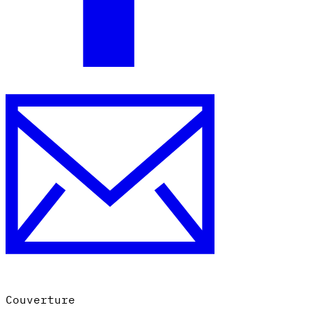
Outils
Calculateur de VAT
Calculateur de GST
Calculateur de taxe de
vente
Vérificateur de numéro de VAT
Suivi des obligations de
facturation électronique
Couverture