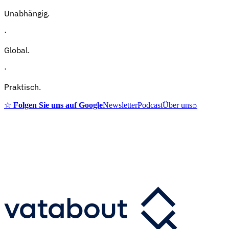
Unabhängig.
·
Global.
·
Praktisch.
☆
Folgen Sie uns auf Google
Newsletter
Podcast
Über uns
⌕