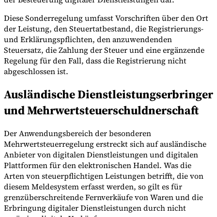
Diese Sonderregelung umfasst Vorschriften über den Ort
der Leistung, den Steuertatbestand, die Registrierungs-
und Erklärungspflichten, den anzuwendenden
Werkzeuge
VAT-Rechner
GST-Rechner
Verkaufssteuer-Rechner
VAT-
Steuersatz, die Zahlung der Steuer und eine ergänzende
Nummernprüfer
Tracker für E-Rechnungs-Mandate
Regelung für den Fall, dass die Registrierung nicht
abgeschlossen ist.
Ausländische Dienstleistungserbringer
und Mehrwertsteuerschuldnerschaft
Der Anwendungsbereich der besonderen
Mehrwertsteuerregelung erstreckt sich auf ausländische
Anbieter von digitalen Dienstleistungen und digitalen
Plattformen für den elektronischen Handel. Was die
Arten von steuerpflichtigen Leistungen betrifft, die von
diesem Meldesystem erfasst werden, so gilt es für
grenzüberschreitende Fernverkäufe von Waren und die
Experts
Erbringung digitaler Dienstleistungen durch nicht
Unsere Autoren
Beitragender werden
Wählen Sie einen Experten