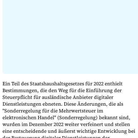
Expert Tax Series
Indirekte Steuern im elektronischen Geschäftsverkehr
VAT in der
Golfregion
Aufbau eines Kontrollrahmens für indirekte
Steuern
Kohlenstoffsteuern und Umweltabgaben
Ein Teil des Staatshaushaltsgesetzes für 2022 enthielt
Bestimmungen, die den Weg für die Einführung der
Steuerpflicht für ausländische Anbieter digitaler
Dienstleistungen ebneten. Diese Änderungen, die als
"Sonderregelung für die Mehrwertsteuer im
elektronischen Handel" (Sonderregelung) bekannt sind,
wurden im Dezember 2022 weiter verfeinert und stellen
eine entscheidende und äußerst wichtige Entwicklung bei
der Besteuerung digitaler Dienstleistungen dar.