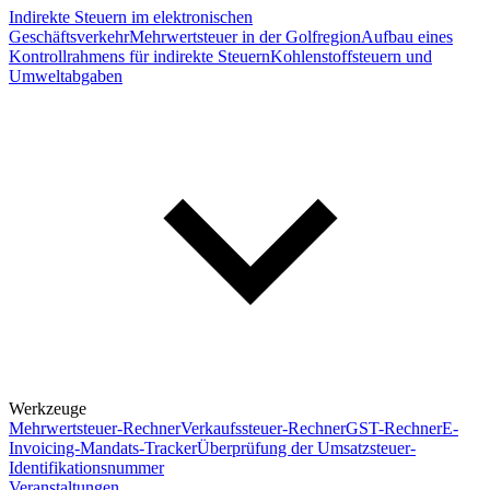
Indirekte Steuern im elektronischen
Geschäftsverkehr
Mehrwertsteuer in der Golfregion
Aufbau eines
Kontrollrahmens für indirekte Steuern
Kohlenstoffsteuern und
Umweltabgaben
Werkzeuge
Mehrwertsteuer-Rechner
Verkaufssteuer-Rechner
GST-Rechner
E-
Invoicing-Mandats-Tracker
Überprüfung der Umsatzsteuer-
Identifikationsnummer
Veranstaltungen