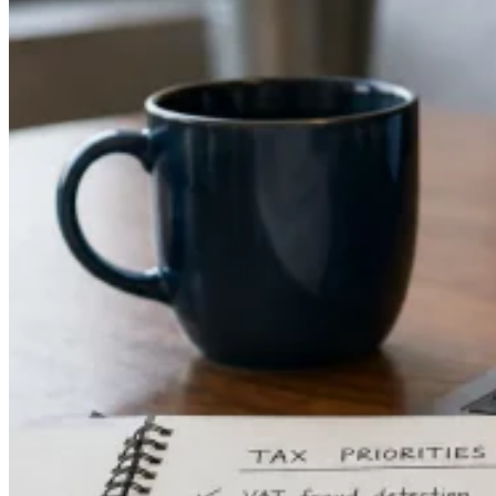
Leitfäden
Länder-Steuerleitfäden
Alle Leitfäden
Europa
Amerika
Asien-Pazifik
Afrika