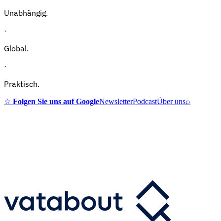
Unabhängig.
·
Global.
·
Praktisch.
☆
Folgen Sie uns auf Google
Newsletter
Podcast
Über uns
⌕