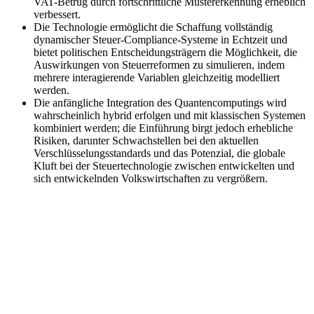
VAT-Betrug durch fortschrittliche Mustererkennung erheblich
verbessert.
Die Technologie ermöglicht die Schaffung vollständig
dynamischer Steuer-Compliance-Systeme in Echtzeit und
bietet politischen Entscheidungsträgern die Möglichkeit, die
Auswirkungen von Steuerreformen zu simulieren, indem
mehrere interagierende Variablen gleichzeitig modelliert
werden.
Die anfängliche Integration des Quantencomputings wird
wahrscheinlich hybrid erfolgen und mit klassischen Systemen
Expert Tax Series
kombiniert werden; die Einführung birgt jedoch erhebliche
Indirekte Steuern im elektronischen Geschäftsverkehr
VAT in der
Risiken, darunter Schwachstellen bei den aktuellen
Golfregion
Aufbau eines Kontrollrahmens für indirekte
Verschlüsselungsstandards und das Potenzial, die globale
Steuern
Kohlenstoffsteuern und Umweltabgaben
Kluft bei der Steuertechnologie zwischen entwickelten und
sich entwickelnden Volkswirtschaften zu vergrößern.