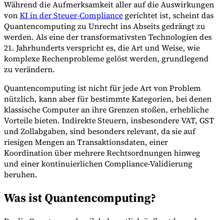
Während die Aufmerksamkeit aller auf die Auswirkungen
von
KI in der Steuer-Compliance
gerichtet ist, scheint das
Quantencomputing zu Unrecht ins Abseits gedrängt zu
werden. Als eine der transformativsten Technologien des
Werkzeuge
21. Jahrhunderts verspricht es, die Art und Weise, wie
VAT-Rechner
GST-Rechner
Verkaufssteuer-Rechner
VAT-
komplexe Rechenprobleme gelöst werden, grundlegend
Nummernprüfer
Tracker für E-Rechnungs-Mandate
zu verändern.
Quantencomputing ist nicht für jede Art von Problem
nützlich, kann aber für bestimmte Kategorien, bei denen
klassische Computer an ihre Grenzen stoßen, erhebliche
Vorteile bieten. Indirekte Steuern, insbesondere VAT, GST
und Zollabgaben, sind besonders relevant, da sie auf
riesigen Mengen an Transaktionsdaten, einer
Koordination über mehrere Rechtsordnungen hinweg
und einer kontinuierlichen Compliance-Validierung
beruhen.
Was ist Quantencomputing?
Experts
Unsere Autoren
Beitragender werden
Wählen Sie einen Experten