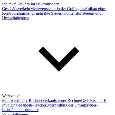
Indirekte Steuern im elektronischen
Geschäftsverkehr
Mehrwertsteuer in der Golfregion
Aufbau eines
Kontrollrahmens für indirekte Steuern
Kohlenstoffsteuern und
Umweltabgaben
Werkzeuge
Mehrwertsteuer-Rechner
Verkaufssteuer-Rechner
GST-Rechner
E-
Invoicing-Mandats-Tracker
Überprüfung der Umsatzsteuer-
Identifikationsnummer
Veranstaltungen