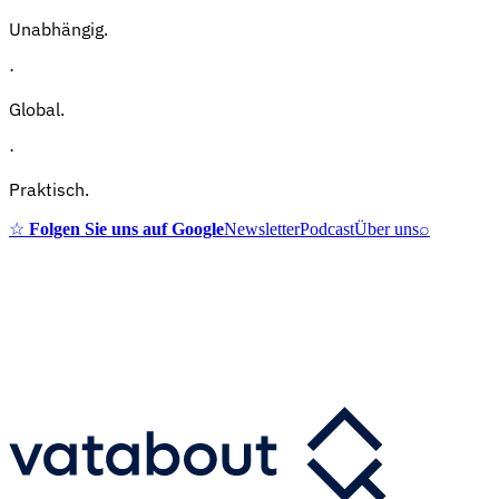
Unabhängig.
·
Global.
·
Praktisch.
☆
Folgen Sie uns auf Google
Newsletter
Podcast
Über uns
⌕