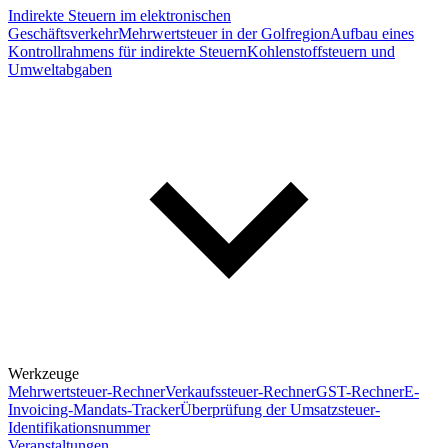
Indirekte Steuern im elektronischen
Geschäftsverkehr
Mehrwertsteuer in der Golfregion
Aufbau eines
Kontrollrahmens für indirekte Steuern
Kohlenstoffsteuern und
Umweltabgaben
Werkzeuge
Mehrwertsteuer-Rechner
Verkaufssteuer-Rechner
GST-Rechner
E-
Invoicing-Mandats-Tracker
Überprüfung der Umsatzsteuer-
Identifikationsnummer
Veranstaltungen