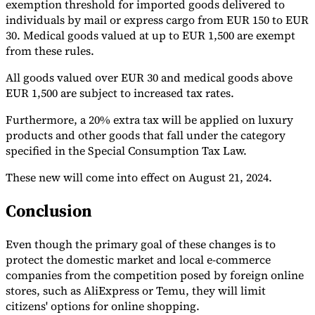
exemption threshold for imported goods delivered to
individuals by mail or express cargo from EUR 150 to EUR
30. Medical goods valued at up to EUR 1,500 are exempt
from these rules.
Werkzeuge
VAT-Rechner
GST-Rechner
Verkaufssteuer-Rechner
VAT-
All goods valued over EUR 30 and medical goods above
Nummernprüfer
Tracker für E-Rechnungs-Mandate
EUR 1,500 are subject to increased tax rates.
Furthermore, a 20% extra tax will be applied on luxury
products and other goods that fall under the category
specified in the Special Consumption Tax Law.
These new will come into effect on August 21, 2024.
Conclusion
Even though the primary goal of these changes is to
protect the domestic market and local e-commerce
companies from the competition posed by foreign online
stores, such as AliExpress or Temu, they will limit
Experts
citizens' options for online shopping.
Unsere Autoren
Beitragender werden
Wählen Sie einen Experten