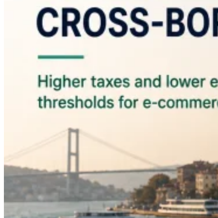
Leitfäden
Länder-Steuerleitfäden
Alle Leitfäden
Europa
Amerika
Asien-Pazifik
Afrika