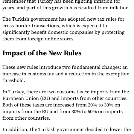
remember that Turkey has been fighting inflation for
years, and part of this growth has resulted from inflation.
The Turkish government has adopted new tax rules for
cross-border transactions, which is expected to
significantly benefit domestic companies by protecting
them from foreign online stores.
Impact of the New Rules
Expert Tax Series
Indirekte Steuern im elektronischen Geschäftsverkehr
VAT in der
Golfregion
Aufbau eines Kontrollrahmens für indirekte
These new rules introduce two fundamental changes: an
Steuern
Kohlenstoffsteuern und Umweltabgaben
increase in customs tax and a reduction in the exemption
threshold.
In Turkey, there are two customs taxes: imports from the
European Union (EU) and imports from other countries.
Both of these taxes are increased from 20% to 30% on
imports from the EU and from 30% to 60% on imports
from other countries.
In addition, the Turkish government decided to lower the