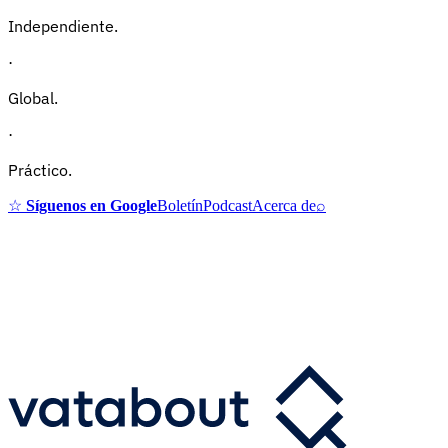
Independiente.
·
Global.
·
Práctico.
☆
Síguenos en Google
Boletín
Podcast
Acerca de
⌕