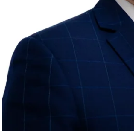
Guías
Guías fiscales por país
Todas las guías
Europa
América
Asia-Pacífico
África
VAT para principiantes