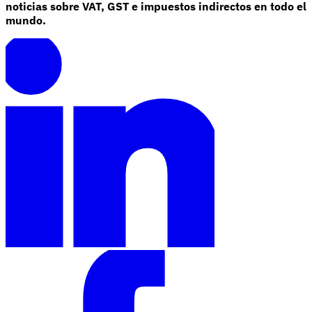
noticias sobre VAT, GST e impuestos indirectos en todo el
mundo.
Herramientas
Calculadora de VAT
Calculadora de GST
Calculadora del impuesto
sobre las ventas
Verificador de número de VAT
Rastreador de
mandatos de facturación electrónica
Expertos