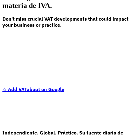
materia de IVA.
Don't miss crucial VAT developments that could impact
your business or practice.
Serie Experto Fiscal
Impuestos indirectos en el comercio electrónico
VAT en la región del
Golfo
Cómo crear un marco de control de los impuestos
indirectos
Impuestos sobre el carbono y tasas medioambientales
☆
Add VATabout on Google
Independiente. Global. Práctico. Su fuente diaria de