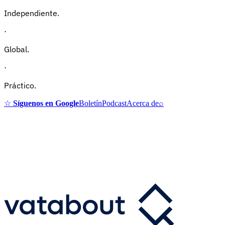
Independiente.
·
Global.
·
Práctico.
☆
Síguenos en Google
Boletín
Podcast
Acerca de
⌕