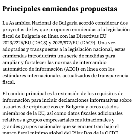
Principales enmiendas propuestas
La Asamblea Nacional de Bulgaria acordó considerar dos
Herramientas
proyectos de ley que proponen enmiendas a la legislación
Calculadora de VAT
Calculadora de GST
Calculadora del impuesto
fiscal de Bulgaria en línea con las Directivas EU
sobre las ventas
Verificador de número de VAT
Rastreador de
mandatos de facturación electrónica
2023/2226/EU (DAC8) y 2025/872/EU (DAC9). Una vez
adoptadas y transpuestas a la legislación nacional, estas
enmiendas introducirán una serie de medidas para
ampliar y fortalecer las normas de intercambio
automático de información (AEOI) en línea con los
estándares internacionales actualizados de transparencia
fiscal.
El cambio principal es la extensión de los requisitos de
información para incluir declaraciones informativas sobre
usuarios de criptoactivos en Bulgaria y otros estados
miembros de la EU, así como datos fiscales adicionales
relativos a grupos empresariales multinacionales y
grandes grupos nacionales que se encuentran bajo el
Expertos
marco fiscal mínimo global del Pilar Dos de la OCDE.