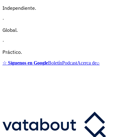
Independiente.
·
Global.
·
Práctico.
☆
Síguenos en Google
Boletín
Podcast
Acerca de
⌕