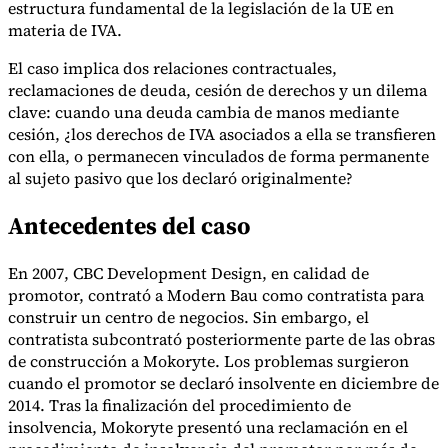
estructura fundamental de la legislación de la UE en
materia de IVA.
El caso implica dos relaciones contractuales,
Herramientas
reclamaciones de deuda, cesión de derechos y un dilema
Calculadora de VAT
Calculadora de GST
Calculadora del impuesto
clave: cuando una deuda cambia de manos mediante
sobre las ventas
Verificador de número de VAT
Rastreador de
cesión, ¿los derechos de IVA asociados a ella se transfieren
mandatos de facturación electrónica
con ella, o permanecen vinculados de forma permanente
al sujeto pasivo que los declaró originalmente?
Antecedentes del caso
En 2007, CBC Development Design, en calidad de
promotor, contrató a Modern Bau como contratista para
construir un centro de negocios. Sin embargo, el
contratista subcontrató posteriormente parte de las obras
de construcción a Mokoryte. Los problemas surgieron
cuando el promotor se declaró insolvente en diciembre de
2014. Tras la finalización del procedimiento de
insolvencia, Mokoryte presentó una reclamación en el
Expertos