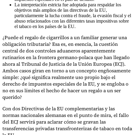
La interpretación estricta fue adoptada para respaldar los
objetivos más amplios de las directivas de la EU,
particularmente la lucha contra el fraude, la evasión fiscal y el
abuso relacionados con las diferentes tasas impositivas sobre
Herramientas
el tabaco en los países de la EU.
Calculadora de VAT
Calculadora de GST
Calculadora del impuesto
sobre las ventas
Verificador de número de VAT
Rastreador de
¿Puede el regalo de cigarrillos a un familiar generar una
mandatos de facturación electrónica
obligación tributaria? Esa es, en esencia, la cuestión
central de dos controles aduaneros aparentemente
rutinarios en la frontera germano-polaca que han llegado
ahora al Tribunal de Justicia de la Unión Europea (ECJ).
Ambos casos giran en torno a un concepto engñosamente
simple: ¿qué significa realmente uso propio bajo el
derecho de impuestos especiales de la EU, y se engloba o
no en sus límites el hecho de hacer un regalo a un ser
querido?
Con dos Directivas de la EU complementarias y las
normas nacionales alemanas en el punto de mira, el fallo
del ECJ servirá para aclarar cómo se gravan las
transferencias privadas transfronterizas de tabaco en toda
Expertos