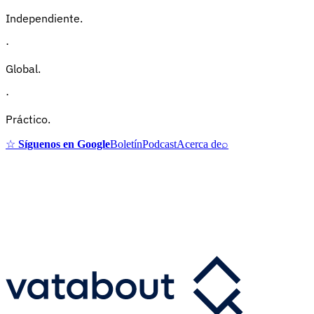
Independiente.
·
Global.
·
Práctico.
☆
Síguenos en Google
Boletín
Podcast
Acerca de
⌕