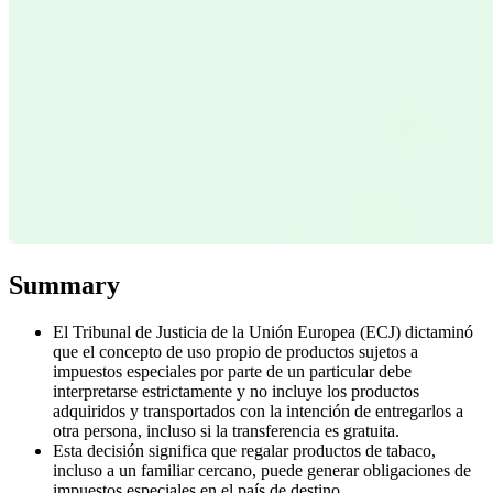
Serie Experto Fiscal
Impuestos indirectos en el comercio electrónico
VAT en la región del
Golfo
Cómo crear un marco de control de los impuestos
indirectos
Impuestos sobre el carbono y tasas medioambientales
Summary
El Tribunal de Justicia de la Unión Europea (ECJ) dictaminó
que el concepto de uso propio de productos sujetos a
impuestos especiales por parte de un particular debe
interpretarse estrictamente y no incluye los productos
adquiridos y transportados con la intención de entregarlos a
otra persona, incluso si la transferencia es gratuita.
Esta decisión significa que regalar productos de tabaco,
incluso a un familiar cercano, puede generar obligaciones de
impuestos especiales en el país de destino.