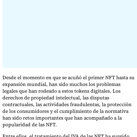
Serie Experto Fiscal
Impuestos indirectos en el comercio electrónico
VAT en la región del
Golfo
Cómo crear un marco de control de los impuestos
indirectos
Impuestos sobre el carbono y tasas medioambientales
Desde el momento en que se acuñó el primer NFT hasta su
expansión mundial, han sido muchos los problemas
legales que han rodeado a estos tokens digitales. Los
derechos de propiedad intelectual, las disputas
contractuales, las actividades fraudulentas, la protección
de los consumidores y el cumplimiento de la normativa
han sido retos importantes que han acompañado a la
popularidad de las NFT.
Entre ellos, el tratamiento del IVA de las NFT ha surgido