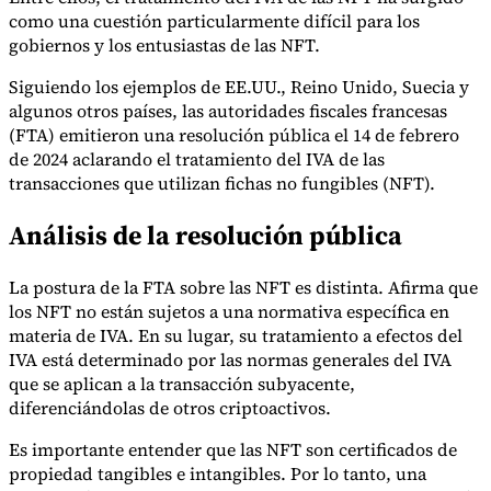
como una cuestión particularmente difícil para los
gobiernos y los entusiastas de las NFT.
Siguiendo los ejemplos de EE.UU., Reino Unido, Suecia y
Herramientas
algunos otros países, las autoridades fiscales francesas
Calculadora de VAT
Calculadora de GST
Calculadora del impuesto
sobre las ventas
Verificador de número de VAT
Rastreador de
(FTA) emitieron una resolución pública el 14 de febrero
mandatos de facturación electrónica
de 2024 aclarando el tratamiento del IVA de las
transacciones que utilizan fichas no fungibles (NFT).
Análisis de la resolución pública
La postura de la FTA sobre las NFT es distinta. Afirma que
los NFT no están sujetos a una normativa específica en
materia de IVA. En su lugar, su tratamiento a efectos del
IVA está determinado por las normas generales del IVA
que se aplican a la transacción subyacente,
diferenciándolas de otros criptoactivos.
Es importante entender que las NFT son certificados de
propiedad tangibles e intangibles. Por lo tanto, una
Expertos