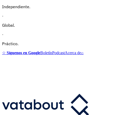
Independiente.
·
Global.
·
Práctico.
☆
Síguenos en Google
Boletín
Podcast
Acerca de
⌕