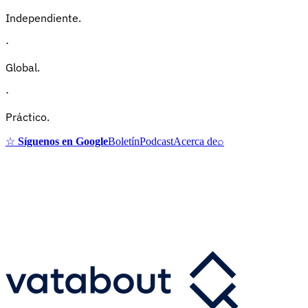
Independiente.
·
Global.
·
Práctico.
☆
Síguenos en Google
Boletín
Podcast
Acerca de
⌕