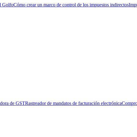
l Golfo
Cómo crear un marco de control de los impuestos indirectos
Impu
adora de GST
Rastreador de mandatos de facturación electrónica
Compro