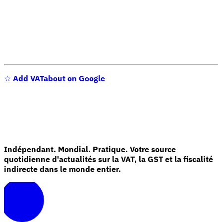
☆
Add VATabout on Google
Série Expert Tax
La fiscalité indirecte dans le commerce électronique
La VAT dans la
région du Golfe
Comment élaborer un cadre de contrôle de la
fiscalité indirecte
Taxes sur le carbone et prélèvements
environnementaux
Indépendant. Mondial. Pratique. Votre source
quotidienne d'actualités sur la VAT, la GST et la fiscalité
indirecte dans le monde entier.