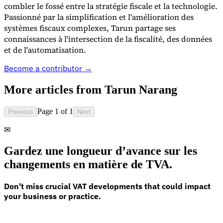
combler le fossé entre la stratégie fiscale et la technologie.
Tous les guides
Europe
Amériques
Asie-Pacifique
Afrique
La VAT pour les débutants
Passionné par la simplification et l'amélioration des
systèmes fiscaux complexes, Tarun partage ses
connaissances à l'intersection de la fiscalité, des données
et de l'automatisation.
Become a contributor →
More articles from
Tarun Narang
Page 1 of 1
Previous
Next
✉
Gardez une longueur d’avance sur les
changements en matière de TVA.
Fiscalité indirecte 101
Don't miss crucial VAT developments that could impact
your business or practice.