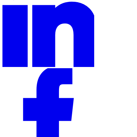
Outils
Calculateur de VAT
Calculateur de GST
Calculateur de taxe de
vente
Vérificateur de numéro de VAT
Suivi des obligations de
facturation électronique