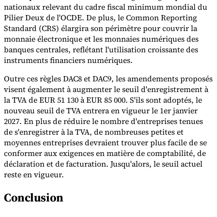
nationaux relevant du cadre fiscal minimum mondial du
Pilier Deux de l'OCDE. De plus, le Common Reporting
Experts
Standard (CRS) élargira son périmètre pour couvrir la
Nos auteurs
Devenir contributeur
Choisir un expert
monnaie électronique et les monnaies numériques des
banques centrales, reflétant l'utilisation croissante des
instruments financiers numériques.
Outre ces règles DAC8 et DAC9, les amendements proposés
visent également à augmenter le seuil d'enregistrement à
la TVA de EUR 51 130 à EUR 85 000. S'ils sont adoptés, le
nouveau seuil de TVA entrera en vigueur le 1er janvier
2027. En plus de réduire le nombre d'entreprises tenues
de s'enregistrer à la TVA, de nombreuses petites et
moyennes entreprises devraient trouver plus facile de se
conformer aux exigences en matière de comptabilité, de
déclaration et de facturation. Jusqu'alors, le seuil actuel
reste en vigueur.
Conclusion