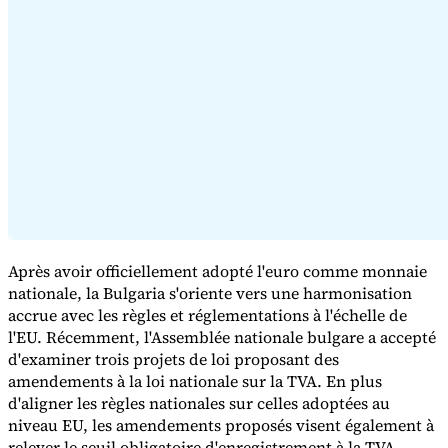
Série Expert Tax
La fiscalité indirecte dans le commerce électronique
La VAT dans la
région du Golfe
Comment élaborer un cadre de contrôle de la
fiscalité indirecte
Taxes sur le carbone et prélèvements
Après avoir officiellement adopté l'euro comme monnaie
environnementaux
nationale, la Bulgaria s'oriente vers une harmonisation
accrue avec les règles et réglementations à l'échelle de
l'EU. Récemment, l'Assemblée nationale bulgare a accepté
d'examiner trois projets de loi proposant des
amendements à la loi nationale sur la TVA. En plus
d'aligner les règles nationales sur celles adoptées au
niveau EU, les amendements proposés visent également à
relever le seuil obligatoire d'enregistrement à la TVA.