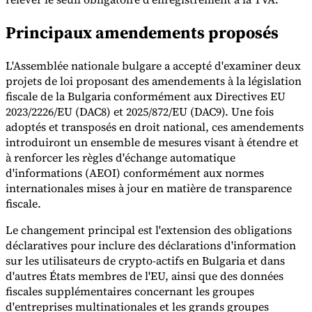
Principaux amendements proposés
L'Assemblée nationale bulgare a accepté d'examiner deux
projets de loi proposant des amendements à la législation
fiscale de la Bulgaria conformément aux Directives EU
Outils
Calculateur de VAT
Calculateur de GST
Calculateur de taxe de
2023/2226/EU (DAC8) et 2025/872/EU (DAC9). Une fois
vente
Vérificateur de numéro de VAT
Suivi des obligations de
adoptés et transposés en droit national, ces amendements
facturation électronique
introduiront un ensemble de mesures visant à étendre et
à renforcer les règles d'échange automatique
d'informations (AEOI) conformément aux normes
internationales mises à jour en matière de transparence
fiscale.
Le changement principal est l'extension des obligations
déclaratives pour inclure des déclarations d'information
sur les utilisateurs de crypto-actifs en Bulgaria et dans
d'autres États membres de l'EU, ainsi que des données
fiscales supplémentaires concernant les groupes
d'entreprises multinationales et les grands groupes