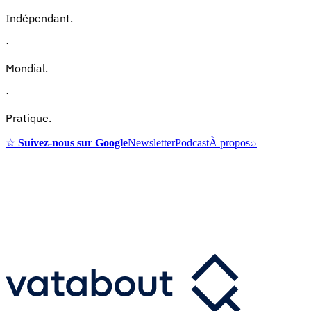
Indépendant.
·
Mondial.
·
Pratique.
☆
Suivez-nous sur Google
Newsletter
Podcast
À propos
⌕