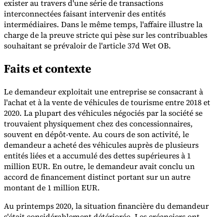
exister au travers d'une série de transactions
interconnectées faisant intervenir des entités
intermédiaires. Dans le même temps, l'affaire illustre la
charge de la preuve stricte qui pèse sur les contribuables
souhaitant se prévaloir de l'article 37d Wet OB.
Faits et contexte
Outils
Calculateur de VAT
Calculateur de GST
Calculateur de taxe de
vente
Vérificateur de numéro de VAT
Suivi des obligations de
Le demandeur exploitait une entreprise se consacrant à
facturation électronique
l'achat et à la vente de véhicules de tourisme entre 2018 et
2020. La plupart des véhicules négociés par la société se
trouvaient physiquement chez des concessionnaires,
souvent en dépôt-vente. Au cours de son activité, le
demandeur a acheté des véhicules auprès de plusieurs
entités liées et a accumulé des dettes supérieures à 1
million EUR. En outre, le demandeur avait conclu un
accord de financement distinct portant sur un autre
montant de 1 million EUR.
Au printemps 2020, la situation financière du demandeur
s'était considérablement détériorée. Les créanciers ont