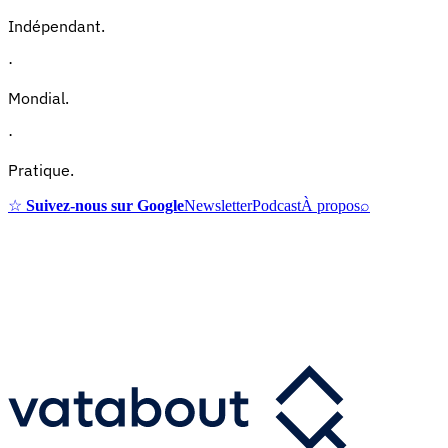
Indépendant.
·
Mondial.
·
Pratique.
☆
Suivez-nous sur Google
Newsletter
Podcast
À propos
⌕