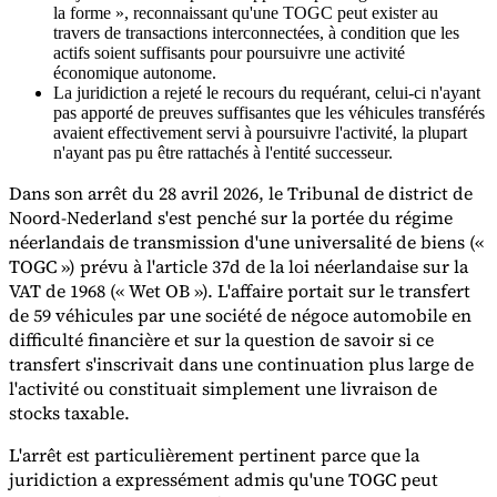
la forme », reconnaissant qu'une TOGC peut exister au
travers de transactions interconnectées, à condition que les
actifs soient suffisants pour poursuivre une activité
économique autonome.
La juridiction a rejeté le recours du requérant, celui-ci n'ayant
pas apporté de preuves suffisantes que les véhicules transférés
avaient effectivement servi à poursuivre l'activité, la plupart
n'ayant pas pu être rattachés à l'entité successeur.
Dans son arrêt du 28 avril 2026, le Tribunal de district de
Noord-Nederland s'est penché sur la portée du régime
Série Expert Tax
néerlandais de transmission d'une universalité de biens («
La fiscalité indirecte dans le commerce électronique
La VAT dans la
TOGC ») prévu à l'article 37d de la loi néerlandaise sur la
région du Golfe
Comment élaborer un cadre de contrôle de la
VAT de 1968 (« Wet OB »). L'affaire portait sur le transfert
fiscalité indirecte
Taxes sur le carbone et prélèvements
environnementaux
de 59 véhicules par une société de négoce automobile en
difficulté financière et sur la question de savoir si ce
transfert s'inscrivait dans une continuation plus large de
l'activité ou constituait simplement une livraison de
stocks taxable.
L'arrêt est particulièrement pertinent parce que la
juridiction a expressément admis qu'une TOGC peut