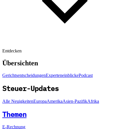
Entdecken
Übersichten
Gerichtsentscheidungen
Experteneinblicke
Podcast
Steuer-Updates
Alle Neuigkeiten
Europa
Amerika
Asien-Pazifik
Afrika
Themen
E-Rechnung