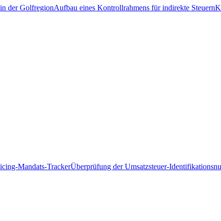
in der Golfregion
Aufbau eines Kontrollrahmens für indirekte Steuern
K
icing-Mandats-Tracker
Überprüfung der Umsatzsteuer-Identifikations