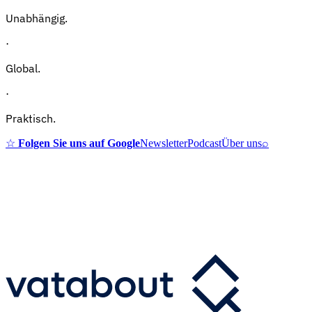
Unabhängig.
·
Global.
·
Praktisch.
☆
Folgen Sie uns auf Google
Newsletter
Podcast
Über uns
⌕