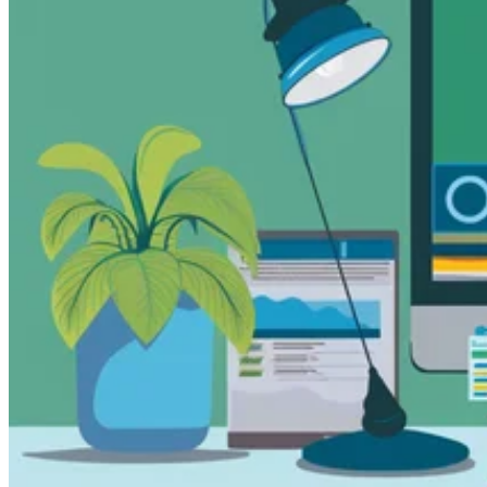
Leitfäden
Länder-Steuerleitfäden
Alle Leitfäden
Europa
Amerika
Asien-Pazifik
Afrika