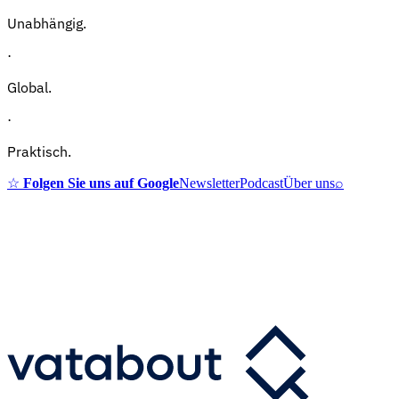
Unabhängig.
·
Global.
·
Praktisch.
☆
Folgen Sie uns auf Google
Newsletter
Podcast
Über uns
⌕