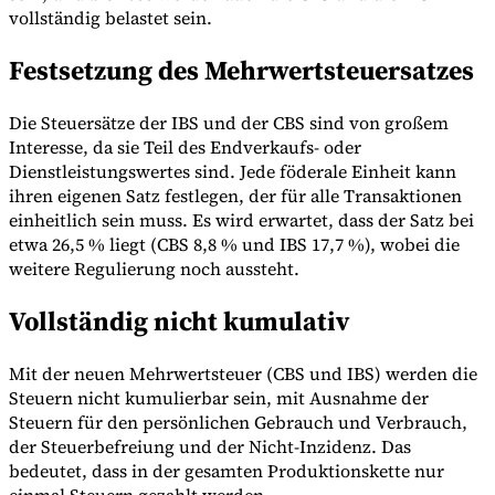
vollständig belastet sein.
Festsetzung des Mehrwertsteuersatzes
Werkzeuge
VAT-Rechner
GST-Rechner
Verkaufssteuer-Rechner
VAT-
Die Steuersätze der IBS und der CBS sind von großem
Nummernprüfer
Tracker für E-Rechnungs-Mandate
Interesse, da sie Teil des Endverkaufs- oder
Dienstleistungswertes sind. Jede föderale Einheit kann
ihren eigenen Satz festlegen, der für alle Transaktionen
einheitlich sein muss. Es wird erwartet, dass der Satz bei
etwa 26,5 % liegt (CBS 8,8 % und IBS 17,7 %), wobei die
weitere Regulierung noch aussteht.
Vollständig nicht kumulativ
Mit der neuen Mehrwertsteuer (CBS und IBS) werden die
Steuern nicht kumulierbar sein, mit Ausnahme der
Steuern für den persönlichen Gebrauch und Verbrauch,
der Steuerbefreiung und der Nicht-Inzidenz. Das
Experts
bedeutet, dass in der gesamten Produktionskette nur
Unsere Autoren
Beitragender werden
Wählen Sie einen Experten
einmal Steuern gezahlt werden.