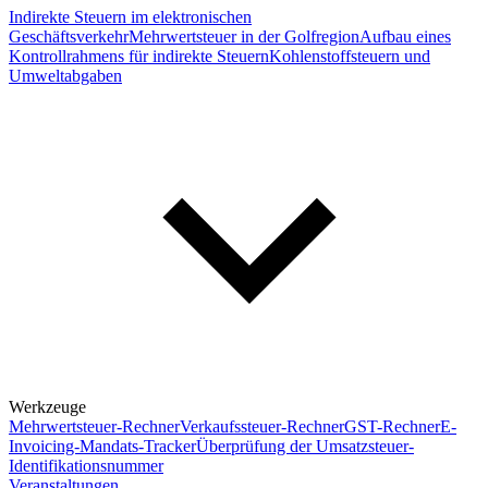
Indirekte Steuern im elektronischen
Geschäftsverkehr
Mehrwertsteuer in der Golfregion
Aufbau eines
Kontrollrahmens für indirekte Steuern
Kohlenstoffsteuern und
Umweltabgaben
Werkzeuge
Mehrwertsteuer-Rechner
Verkaufssteuer-Rechner
GST-Rechner
E-
Invoicing-Mandats-Tracker
Überprüfung der Umsatzsteuer-
Identifikationsnummer
Veranstaltungen