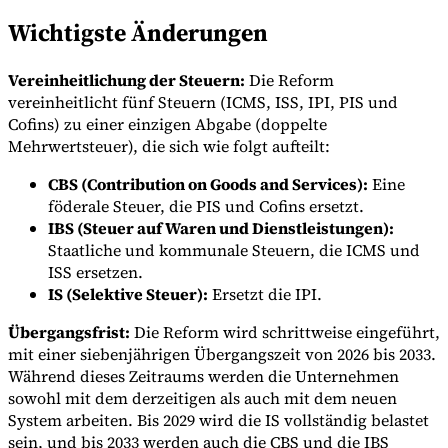
Wichtigste Änderungen
Vereinheitlichung der Steuern:
Die Reform
vereinheitlicht fünf Steuern (ICMS, ISS, IPI, PIS und
Cofins) zu einer einzigen Abgabe (doppelte
Mehrwertsteuer), die sich wie folgt aufteilt:
Expert Tax Series
CBS (Contribution on Goods and Services):
Eine
Indirekte Steuern im elektronischen Geschäftsverkehr
VAT in der
föderale Steuer, die PIS und Cofins ersetzt.
Golfregion
Aufbau eines Kontrollrahmens für indirekte
Steuern
Kohlenstoffsteuern und Umweltabgaben
IBS (Steuer auf Waren und Dienstleistungen):
Staatliche und kommunale Steuern, die ICMS und
ISS ersetzen.
IS (Selektive Steuer):
Ersetzt die IPI.
Übergangsfrist:
Die Reform wird schrittweise eingeführt,
mit einer siebenjährigen Übergangszeit von 2026 bis 2033.
Während dieses Zeitraums werden die Unternehmen
sowohl mit dem derzeitigen als auch mit dem neuen
System arbeiten. Bis 2029 wird die IS vollständig belastet
sein, und bis 2033 werden auch die CBS und die IBS