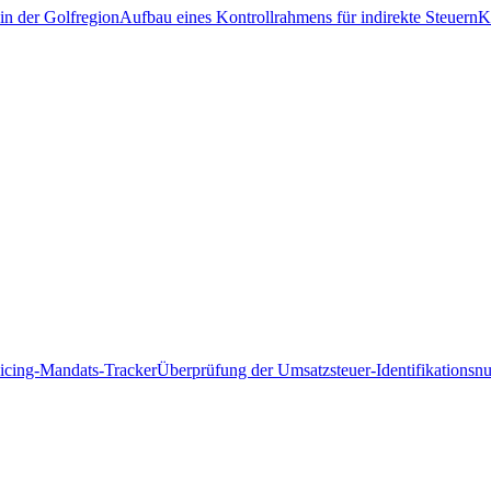
in der Golfregion
Aufbau eines Kontrollrahmens für indirekte Steuern
K
icing-Mandats-Tracker
Überprüfung der Umsatzsteuer-Identifikations