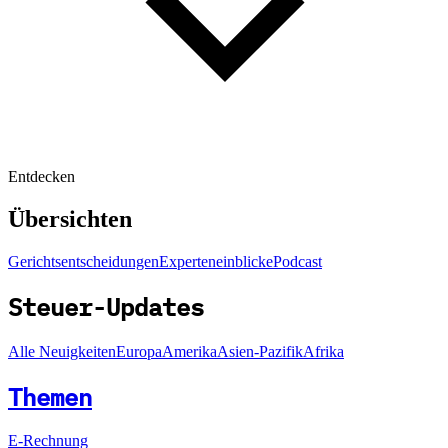
Entdecken
Übersichten
Gerichtsentscheidungen
Experteneinblicke
Podcast
Steuer-Updates
Alle Neuigkeiten
Europa
Amerika
Asien-Pazifik
Afrika
Themen
E-Rechnung