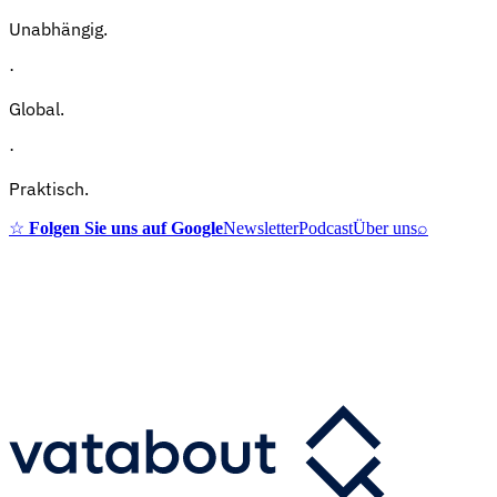
Unabhängig.
·
Global.
·
Praktisch.
☆
Folgen Sie uns auf Google
Newsletter
Podcast
Über uns
⌕