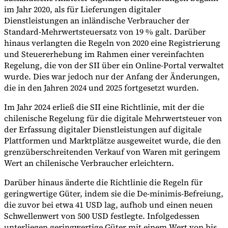
im Jahr 2020, als für Lieferungen digitaler
Dienstleistungen an inländische Verbraucher der
Standard-Mehrwertsteuersatz von 19 % galt. Darüber
hinaus verlangten die Regeln von 2020 eine Registrierung
Werkzeuge
VAT-Rechner
GST-Rechner
Verkaufssteuer-Rechner
VAT-
und Steuererhebung im Rahmen einer vereinfachten
Nummernprüfer
Tracker für E-Rechnungs-Mandate
Regelung, die von der SII über ein Online-Portal verwaltet
wurde. Dies war jedoch nur der Anfang der Änderungen,
die in den Jahren 2024 und 2025 fortgesetzt wurden.
Im Jahr 2024 erließ die SII eine Richtlinie, mit der die
chilenische Regelung für die digitale Mehrwertsteuer von
der Erfassung digitaler Dienstleistungen auf digitale
Plattformen und Marktplätze ausgeweitet wurde, die den
grenzüberschreitenden Verkauf von Waren mit geringem
Wert an chilenische Verbraucher erleichtern.
Darüber hinaus änderte die Richtlinie die Regeln für
geringwertige Güter, indem sie die De-minimis-Befreiung,
die zuvor bei etwa 41 USD lag, aufhob und einen neuen
Schwellenwert von 500 USD festlegte. Infolgedessen
Experts
Unsere Autoren
Beitragender werden
Wählen Sie einen Experten
unterliegen geringwertige Güter mit einem Wert von bis