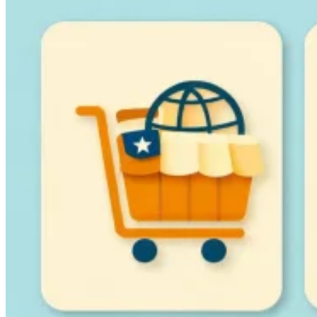
Leitfäden
Länder-Steuerleitfäden
Alle Leitfäden
Europa
Amerika
Asien-Pazifik
Afrika