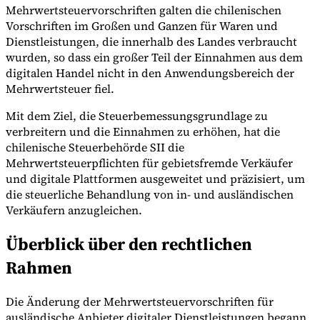
Mehrwertsteuervorschriften galten die chilenischen
Vorschriften im Großen und Ganzen für Waren und
Dienstleistungen, die innerhalb des Landes verbraucht
wurden, so dass ein großer Teil der Einnahmen aus dem
digitalen Handel nicht in den Anwendungsbereich der
Mehrwertsteuer fiel.
Mit dem Ziel, die Steuerbemessungsgrundlage zu
Expert Tax Series
verbreitern und die Einnahmen zu erhöhen, hat die
Indirekte Steuern im elektronischen Geschäftsverkehr
VAT in der
chilenische Steuerbehörde SII die
Golfregion
Aufbau eines Kontrollrahmens für indirekte
Steuern
Kohlenstoffsteuern und Umweltabgaben
Mehrwertsteuerpflichten für gebietsfremde Verkäufer
und digitale Plattformen ausgeweitet und präzisiert, um
die steuerliche Behandlung von in- und ausländischen
Verkäufern anzugleichen.
Überblick über den rechtlichen
Rahmen
Die Änderung der Mehrwertsteuervorschriften für
ausländische Anbieter digitaler Dienstleistungen begann