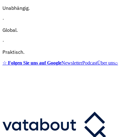
Unabhängig.
·
Global.
·
Praktisch.
☆
Folgen Sie uns auf Google
Newsletter
Podcast
Über uns
⌕