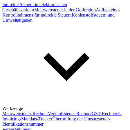
Indirekte Steuern im elektronischen
Geschäftsverkehr
Mehrwertsteuer in der Golfregion
Aufbau eines
Kontrollrahmens für indirekte Steuern
Kohlenstoffsteuern und
Umweltabgaben
Werkzeuge
Mehrwertsteuer-Rechner
Verkaufssteuer-Rechner
GST-Rechner
E-
Invoicing-Mandats-Tracker
Überprüfung der Umsatzsteuer-
Identifikationsnummer
Veranstaltungen